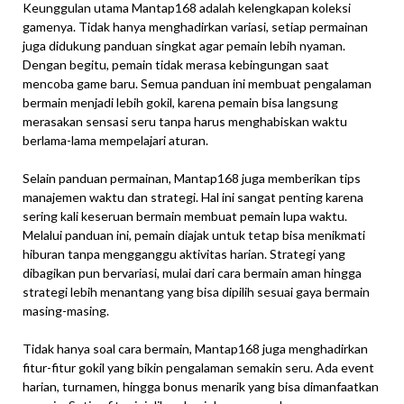
Keunggulan utama Mantap168 adalah kelengkapan koleksi
gamenya. Tidak hanya menghadirkan variasi, setiap permainan
juga didukung panduan singkat agar pemain lebih nyaman.
Dengan begitu, pemain tidak merasa kebingungan saat
mencoba game baru. Semua panduan ini membuat pengalaman
bermain menjadi lebih gokil, karena pemain bisa langsung
merasakan sensasi seru tanpa harus menghabiskan waktu
berlama-lama mempelajari aturan.
Selain panduan permainan, Mantap168 juga memberikan tips
manajemen waktu dan strategi. Hal ini sangat penting karena
sering kali keseruan bermain membuat pemain lupa waktu.
Melalui panduan ini, pemain diajak untuk tetap bisa menikmati
hiburan tanpa mengganggu aktivitas harian. Strategi yang
dibagikan pun bervariasi, mulai dari cara bermain aman hingga
strategi lebih menantang yang bisa dipilih sesuai gaya bermain
masing-masing.
Tidak hanya soal cara bermain, Mantap168 juga menghadirkan
fitur-fitur gokil yang bikin pengalaman semakin seru. Ada event
harian, turnamen, hingga bonus menarik yang bisa dimanfaatkan