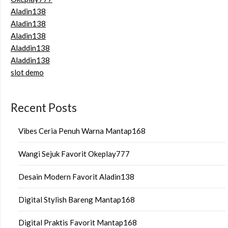
Aladin138
Aladin138
Aladin138
Aladdin138
Aladdin138
slot demo
Recent Posts
Vibes Ceria Penuh Warna Mantap168
Wangi Sejuk Favorit Okeplay777
Desain Modern Favorit Aladin138
Digital Stylish Bareng Mantap168
Digital Praktis Favorit Mantap168