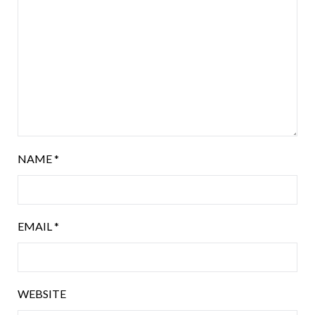
NAME
*
EMAIL
*
WEBSITE