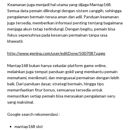
Keamanan juga menjadi hal utama yang dijaga Mantap168.
Semua data pemain dilindungi dengan sistem canggih, sehingga
pengalaman bermain terasa aman dan adil. Panduan keamanan
juga tersedia, memberikan informasi penting tentang bagaimana
menjaga akun tetap terlindungi. Dengan begitu, pemain bisa
fokus sepenuhnya pada keseruan permainan tanpa rasa
khawatir.
http://www.genina.com/user/editDone/5007087.page
Mantap168 bukan hanya sekadar platform game online,
melainkan juga tempat panduan gokil yang membantu pemain
memahami, menikmati, dan menguasai permainan dengan lebih
baik. Dari panduan dasar, strategi bermain, hingga tips
memanfaatkan fitur bonus, semuanya tersedia untuk
memastikan setiap pemain bisa merasakan pengalaman seru
yang maksimal.
Google search rekomendasi :
mantap168 slot