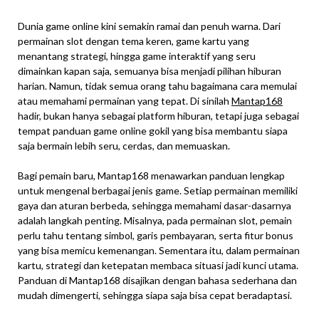
Dunia game online kini semakin ramai dan penuh warna. Dari
permainan slot dengan tema keren, game kartu yang
menantang strategi, hingga game interaktif yang seru
dimainkan kapan saja, semuanya bisa menjadi pilihan hiburan
harian. Namun, tidak semua orang tahu bagaimana cara memulai
atau memahami permainan yang tepat. Di sinilah
Mantap168
hadir, bukan hanya sebagai platform hiburan, tetapi juga sebagai
tempat panduan game online gokil yang bisa membantu siapa
saja bermain lebih seru, cerdas, dan memuaskan.
Bagi pemain baru, Mantap168 menawarkan panduan lengkap
untuk mengenal berbagai jenis game. Setiap permainan memiliki
gaya dan aturan berbeda, sehingga memahami dasar-dasarnya
adalah langkah penting. Misalnya, pada permainan slot, pemain
perlu tahu tentang simbol, garis pembayaran, serta fitur bonus
yang bisa memicu kemenangan. Sementara itu, dalam permainan
kartu, strategi dan ketepatan membaca situasi jadi kunci utama.
Panduan di Mantap168 disajikan dengan bahasa sederhana dan
mudah dimengerti, sehingga siapa saja bisa cepat beradaptasi.