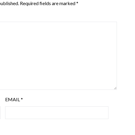
published.
Required fields are marked
*
EMAIL
*