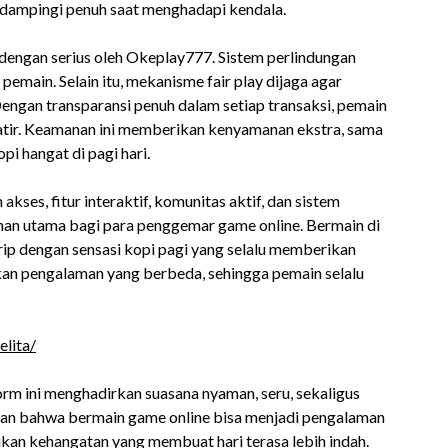
ampingi penuh saat menghadapi kendala.
 dengan serius oleh Okeplay777. Sistem perlindungan
pemain. Selain itu, mekanisme fair play dijaga agar
ngan transparansi penuh dalam setiap transaksi, pemain
atir. Keamanan ini memberikan kenyamanan ekstra, sama
i hangat di pagi hari.
ses, fitur interaktif, komunitas aktif, dan sistem
han utama bagi para penggemar game online. Bermain di
rip dengan sensasi kopi pagi yang selalu memberikan
kan pengalaman yang berbeda, sehingga pemain selalu
elita/
rm ini menghadirkan suasana nyaman, seru, sekaligus
an bahwa bermain game online bisa menjadi pengalaman
kan kehangatan yang membuat hari terasa lebih indah.