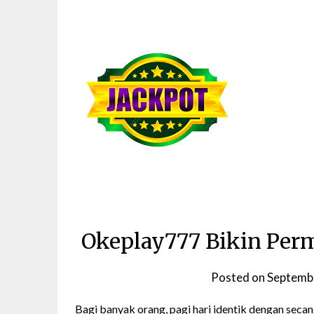
Skip
to
content
Okeplay777 Bikin Perm
Posted on
Septemb
Bagi banyak orang, pagi hari identik dengan se