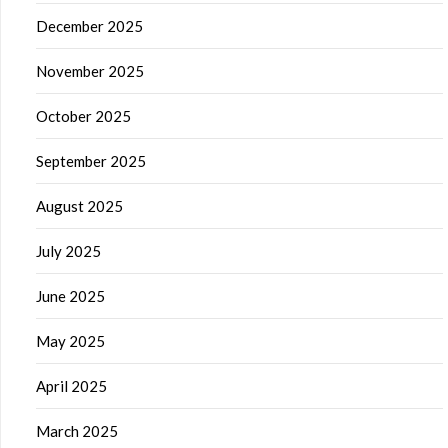
December 2025
November 2025
October 2025
September 2025
August 2025
July 2025
June 2025
May 2025
April 2025
March 2025