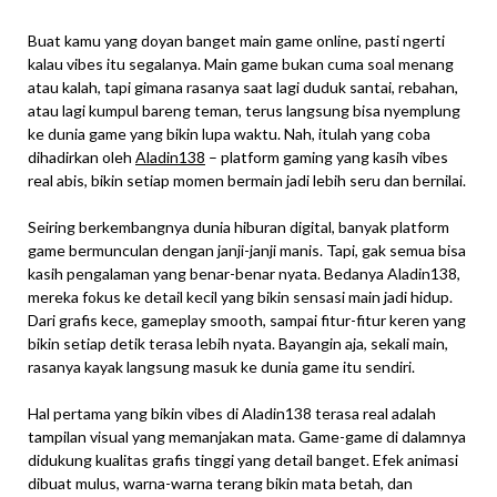
Buat kamu yang doyan banget main game online, pasti ngerti
kalau vibes itu segalanya. Main game bukan cuma soal menang
atau kalah, tapi gimana rasanya saat lagi duduk santai, rebahan,
atau lagi kumpul bareng teman, terus langsung bisa nyemplung
ke dunia game yang bikin lupa waktu. Nah, itulah yang coba
dihadirkan oleh
Aladin138
– platform gaming yang kasih vibes
real abis, bikin setiap momen bermain jadi lebih seru dan bernilai.
Seiring berkembangnya dunia hiburan digital, banyak platform
game bermunculan dengan janji-janji manis. Tapi, gak semua bisa
kasih pengalaman yang benar-benar nyata. Bedanya Aladin138,
mereka fokus ke detail kecil yang bikin sensasi main jadi hidup.
Dari grafis kece, gameplay smooth, sampai fitur-fitur keren yang
bikin setiap detik terasa lebih nyata. Bayangin aja, sekali main,
rasanya kayak langsung masuk ke dunia game itu sendiri.
Hal pertama yang bikin vibes di Aladin138 terasa real adalah
tampilan visual yang memanjakan mata. Game-game di dalamnya
didukung kualitas grafis tinggi yang detail banget. Efek animasi
dibuat mulus, warna-warna terang bikin mata betah, dan