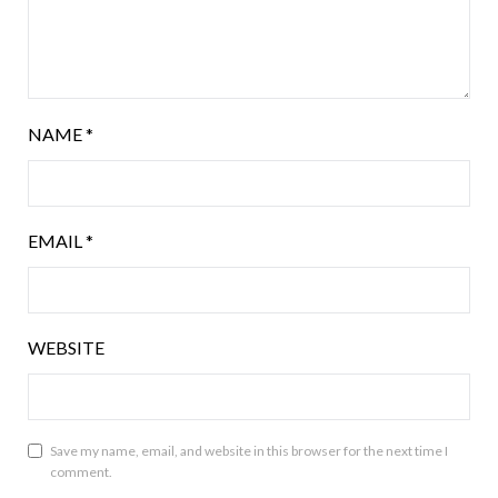
NAME
*
EMAIL
*
WEBSITE
Save my name, email, and website in this browser for the next time I
comment.