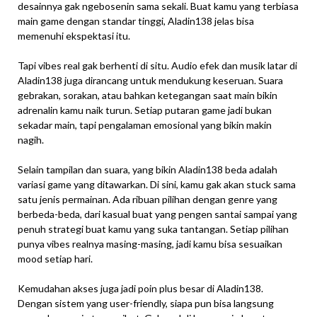
desainnya gak ngebosenin sama sekali. Buat kamu yang terbiasa
main game dengan standar tinggi, Aladin138 jelas bisa
memenuhi ekspektasi itu.
Tapi vibes real gak berhenti di situ. Audio efek dan musik latar di
Aladin138 juga dirancang untuk mendukung keseruan. Suara
gebrakan, sorakan, atau bahkan ketegangan saat main bikin
adrenalin kamu naik turun. Setiap putaran game jadi bukan
sekadar main, tapi pengalaman emosional yang bikin makin
nagih.
Selain tampilan dan suara, yang bikin Aladin138 beda adalah
variasi game yang ditawarkan. Di sini, kamu gak akan stuck sama
satu jenis permainan. Ada ribuan pilihan dengan genre yang
berbeda-beda, dari kasual buat yang pengen santai sampai yang
penuh strategi buat kamu yang suka tantangan. Setiap pilihan
punya vibes realnya masing-masing, jadi kamu bisa sesuaikan
mood setiap hari.
Kemudahan akses juga jadi poin plus besar di Aladin138.
Dengan sistem yang user-friendly, siapa pun bisa langsung