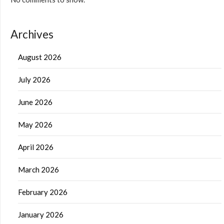
Archives
August 2026
July 2026
June 2026
May 2026
April 2026
March 2026
February 2026
January 2026