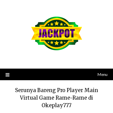
Skip
to
content
Menu
Serunya Bareng Pro Player Main
Virtual Game Rame-Rame di
Okeplay777