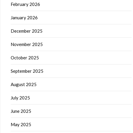
February 2026
January 2026
December 2025
November 2025
October 2025
September 2025
August 2025
July 2025
June 2025
May 2025