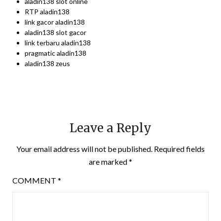
aladin138 slot online
RTP aladin138
link gacor aladin138
aladin138 slot gacor
link terbaru aladin138
pragmatic aladin138
aladin138 zeus
Leave a Reply
Your email address will not be published.
Required fields
are marked
*
COMMENT
*