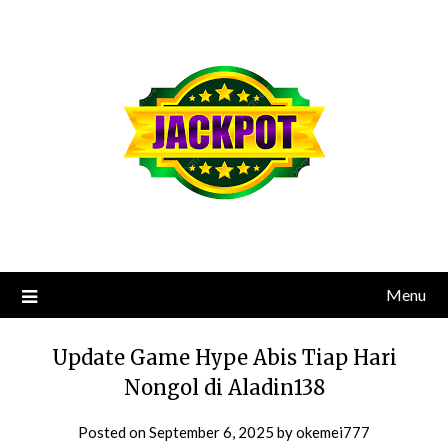
Skip
to
content
Menu
Update Game Hype Abis Tiap Hari
Nongol di Aladin138
Posted on
September 6, 2025
by
okemei777