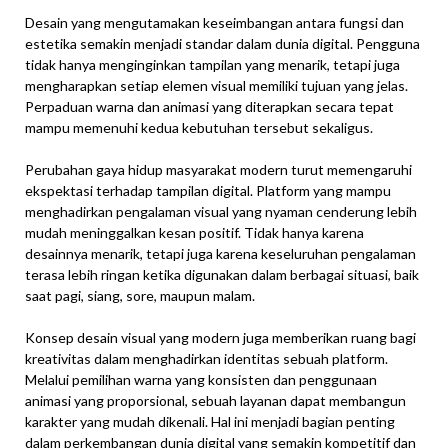
Desain yang mengutamakan keseimbangan antara fungsi dan
estetika semakin menjadi standar dalam dunia digital. Pengguna
tidak hanya menginginkan tampilan yang menarik, tetapi juga
mengharapkan setiap elemen visual memiliki tujuan yang jelas.
Perpaduan warna dan animasi yang diterapkan secara tepat
mampu memenuhi kedua kebutuhan tersebut sekaligus.
Perubahan gaya hidup masyarakat modern turut memengaruhi
ekspektasi terhadap tampilan digital. Platform yang mampu
menghadirkan pengalaman visual yang nyaman cenderung lebih
mudah meninggalkan kesan positif. Tidak hanya karena
desainnya menarik, tetapi juga karena keseluruhan pengalaman
terasa lebih ringan ketika digunakan dalam berbagai situasi, baik
saat pagi, siang, sore, maupun malam.
Konsep desain visual yang modern juga memberikan ruang bagi
kreativitas dalam menghadirkan identitas sebuah platform.
Melalui pemilihan warna yang konsisten dan penggunaan
animasi yang proporsional, sebuah layanan dapat membangun
karakter yang mudah dikenali. Hal ini menjadi bagian penting
dalam perkembangan dunia digital yang semakin kompetitif dan