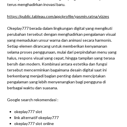
terus menghadirkan inovasi baru.
https://public.tableau.com/app/profile/yasmin.ratna/vizzes
Okeplay777 berada dalam lingkungan digital yang mengikuti
perubahan tersebut dengan menghadirkan pengalaman visual
yang memadukan unsur warna dan animasi secara harmonis.
Setiap elemen dirancang untuk memberikan kenyamanan
selama proses penggunaan, mulai dari perpindahan menu yang
halus, respons visual yang cepat, hingga tampilan yang terasa
bersih dan modern. Kombinasi antara estetika dan fungsi
tersebut mencerminkan bagaimana desain digital saat ini
berkembang menjadi bagian penting dalam menciptakan
pengalaman yang lebih menyenangkan bagi pengguna di
berbagai waktu dan suasana.
Google search rekomendasi :
okeplay777 slot
link alternatif okeplay777
okeplay777 slot online