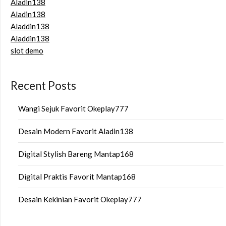
Aladin138
Aladin138
Aladdin138
Aladdin138
slot demo
Recent Posts
Wangi Sejuk Favorit Okeplay777
Desain Modern Favorit Aladin138
Digital Stylish Bareng Mantap168
Digital Praktis Favorit Mantap168
Desain Kekinian Favorit Okeplay777