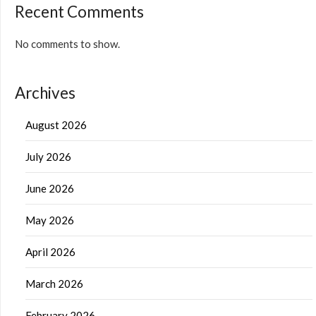
Recent Comments
No comments to show.
Archives
August 2026
July 2026
June 2026
May 2026
April 2026
March 2026
February 2026