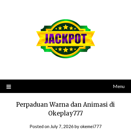
Skip
to
content
Menu
Perpaduan Warna dan Animasi di
Okeplay777
Posted on
July 7, 2026
by
okemei777