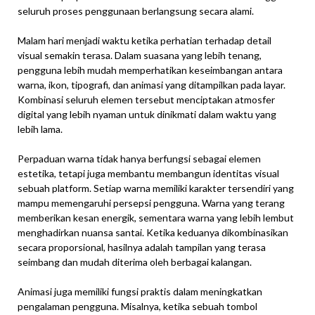
seluruh proses penggunaan berlangsung secara alami.
Malam hari menjadi waktu ketika perhatian terhadap detail
visual semakin terasa. Dalam suasana yang lebih tenang,
pengguna lebih mudah memperhatikan keseimbangan antara
warna, ikon, tipografi, dan animasi yang ditampilkan pada layar.
Kombinasi seluruh elemen tersebut menciptakan atmosfer
digital yang lebih nyaman untuk dinikmati dalam waktu yang
lebih lama.
Perpaduan warna tidak hanya berfungsi sebagai elemen
estetika, tetapi juga membantu membangun identitas visual
sebuah platform. Setiap warna memiliki karakter tersendiri yang
mampu memengaruhi persepsi pengguna. Warna yang terang
memberikan kesan energik, sementara warna yang lebih lembut
menghadirkan nuansa santai. Ketika keduanya dikombinasikan
secara proporsional, hasilnya adalah tampilan yang terasa
seimbang dan mudah diterima oleh berbagai kalangan.
Animasi juga memiliki fungsi praktis dalam meningkatkan
pengalaman pengguna. Misalnya, ketika sebuah tombol