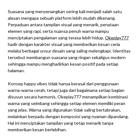
Suasana yang menyenangkan sering kali menjadi salah satu
alasan mengapa sebuah platform lebih mudah dikenang.
Perpaduan antara tampilan visual yang menarik, penataan
elemen yang rapi, serta nuansa penuh warna mampu
menciptakan pengalaman yang terasa lebih hidup.
Okeplay777
hadir dengan karakter visual yang memberikan kesan ceria
melalui berbagai unsur desain yang saling melengkapi. Identitas
tersebut membangun suasana yang ringan sekaligus modern
sehingga mampu menghadirkan kesan positif pada setiap
halaman.
Konsep happy vibes tidak hanya berasal dari penggunaan
warna-warna cerah, tetapi juga dari bagaimana setiap bagian
disusun secara harmonis. Okeplay777 menampilkan kombinasi
warna yang seimbang sehingga setiap elemen memiliki peran
yang jelas. Warna yang digunakan tidak saling bertabrakan,
melainkan berpadu dengan komposisi yang nyaman dipandang.
Hal ini menciptakan tampilan yang tetap menarik tanpa
memberikan kesan berlebihan.