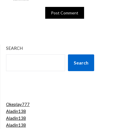
SEARCH
Search
Okeplay777
Aladin138
Aladin138
Aladin138