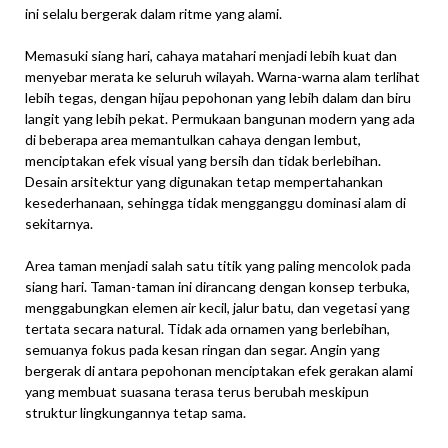
ini selalu bergerak dalam ritme yang alami.
Memasuki siang hari, cahaya matahari menjadi lebih kuat dan
menyebar merata ke seluruh wilayah. Warna-warna alam terlihat
lebih tegas, dengan hijau pepohonan yang lebih dalam dan biru
langit yang lebih pekat. Permukaan bangunan modern yang ada
di beberapa area memantulkan cahaya dengan lembut,
menciptakan efek visual yang bersih dan tidak berlebihan.
Desain arsitektur yang digunakan tetap mempertahankan
kesederhanaan, sehingga tidak mengganggu dominasi alam di
sekitarnya.
Area taman menjadi salah satu titik yang paling mencolok pada
siang hari. Taman-taman ini dirancang dengan konsep terbuka,
menggabungkan elemen air kecil, jalur batu, dan vegetasi yang
tertata secara natural. Tidak ada ornamen yang berlebihan,
semuanya fokus pada kesan ringan dan segar. Angin yang
bergerak di antara pepohonan menciptakan efek gerakan alami
yang membuat suasana terasa terus berubah meskipun
struktur lingkungannya tetap sama.