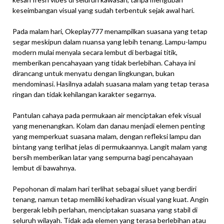
keseimbangan visual yang sudah terbentuk sejak awal hari.
Pada malam hari, Okeplay777 menampilkan suasana yang tetap
segar meskipun dalam nuansa yang lebih tenang. Lampu-lampu
modern mulai menyala secara lembut di berbagai titik,
memberikan pencahayaan yang tidak berlebihan. Cahaya ini
dirancang untuk menyatu dengan lingkungan, bukan
mendominasi. Hasilnya adalah suasana malam yang tetap terasa
ringan dan tidak kehilangan karakter segarnya.
Pantulan cahaya pada permukaan air menciptakan efek visual
yang menenangkan. Kolam dan danau menjadi elemen penting
yang memperkuat suasana malam, dengan refleksi lampu dan
bintang yang terlihat jelas di permukaannya. Langit malam yang
bersih memberikan latar yang sempurna bagi pencahayaan
lembut di bawahnya.
Pepohonan di malam hari terlihat sebagai siluet yang berdiri
tenang, namun tetap memiliki kehadiran visual yang kuat. Angin
bergerak lebih perlahan, menciptakan suasana yang stabil di
seluruh wilayah. Tidak ada elemen yang terasa berlebihan atau