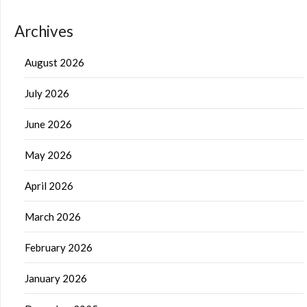
Archives
August 2026
July 2026
June 2026
May 2026
April 2026
March 2026
February 2026
January 2026