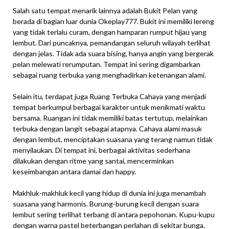
Salah satu tempat menarik lainnya adalah Bukit Pelan yang
berada di bagian luar dunia Okeplay777. Bukit ini memiliki lereng
yang tidak terlalu curam, dengan hamparan rumput hijau yang
lembut. Dari puncaknya, pemandangan seluruh wilayah terlihat
dengan jelas. Tidak ada suara bising, hanya angin yang bergerak
pelan melewati rerumputan. Tempat ini sering digambarkan
sebagai ruang terbuka yang menghadirkan ketenangan alami.
Selain itu, terdapat juga Ruang Terbuka Cahaya yang menjadi
tempat berkumpul berbagai karakter untuk menikmati waktu
bersama. Ruangan ini tidak memiliki batas tertutup, melainkan
terbuka dengan langit sebagai atapnya. Cahaya alami masuk
dengan lembut, menciptakan suasana yang terang namun tidak
menyilaukan. Di tempat ini, berbagai aktivitas sederhana
dilakukan dengan ritme yang santai, mencerminkan
keseimbangan antara damai dan happy.
Makhluk-makhluk kecil yang hidup di dunia ini juga menambah
suasana yang harmonis. Burung-burung kecil dengan suara
lembut sering terlihat terbang di antara pepohonan. Kupu-kupu
dengan warna pastel beterbangan perlahan di sekitar bunga.