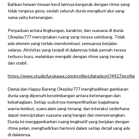
Bahkan hewan-hewan kecil lainnya bergerak dengan ritme yang
tidak tergesa-gesa, seolah seluruh dunia mengikuti alur yang
sama yaitu ketenangan.
Perpaduan antara lingkungan, karakter, dan suasana di dunia
Okeplay777 menciptakan ruang yang terasa seimbang. Tidak
ada elemen yang terlalu mendominasi, semuanya berjalan
selaras. Aktivitas yang terjadi di dalamnya tidak pernah terasa
terburu-buru, melainkan mengalir dengan ritme yang tenang
dan stabil.
https://www.studiofurukawa.com/profile/ufairadesti74927/profile
Damai dan Happy Bareng Okeplay777 menghadirkan gambaran
dunia yang dipenuhi keseimbangan antara ketenangan dan
kebahagiaan. Setiap sudutnya memperlihatkan bagaimana
warna lembut, suara alam yang tenang, dan interaksi sederhana
dapat menciptakan suasana yang hangat dan menyenangkan.
Dunia ini menggambarkan ruang imajinatif yang berjalan dengan
ritme pelan, menghadirkan harmoni dalam setiap detail yang ada
di dalamnya.