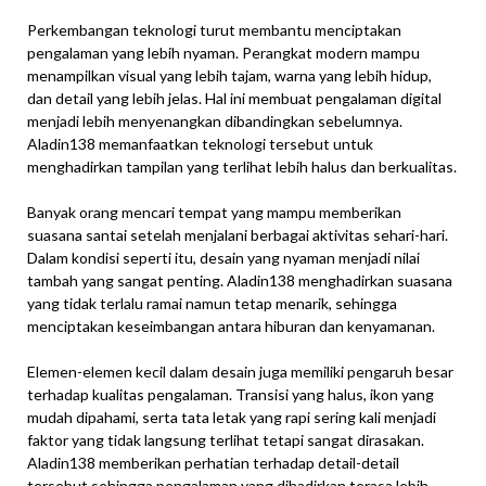
Perkembangan teknologi turut membantu menciptakan
pengalaman yang lebih nyaman. Perangkat modern mampu
menampilkan visual yang lebih tajam, warna yang lebih hidup,
dan detail yang lebih jelas. Hal ini membuat pengalaman digital
menjadi lebih menyenangkan dibandingkan sebelumnya.
Aladin138 memanfaatkan teknologi tersebut untuk
menghadirkan tampilan yang terlihat lebih halus dan berkualitas.
Banyak orang mencari tempat yang mampu memberikan
suasana santai setelah menjalani berbagai aktivitas sehari-hari.
Dalam kondisi seperti itu, desain yang nyaman menjadi nilai
tambah yang sangat penting. Aladin138 menghadirkan suasana
yang tidak terlalu ramai namun tetap menarik, sehingga
menciptakan keseimbangan antara hiburan dan kenyamanan.
Elemen-elemen kecil dalam desain juga memiliki pengaruh besar
terhadap kualitas pengalaman. Transisi yang halus, ikon yang
mudah dipahami, serta tata letak yang rapi sering kali menjadi
faktor yang tidak langsung terlihat tetapi sangat dirasakan.
Aladin138 memberikan perhatian terhadap detail-detail
tersebut sehingga pengalaman yang dihadirkan terasa lebih