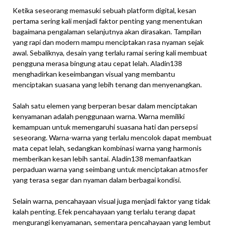
Ketika seseorang memasuki sebuah platform digital, kesan
pertama sering kali menjadi faktor penting yang menentukan
bagaimana pengalaman selanjutnya akan dirasakan. Tampilan
yang rapi dan modern mampu menciptakan rasa nyaman sejak
awal. Sebaliknya, desain yang terlalu ramai sering kali membuat
pengguna merasa bingung atau cepat lelah. Aladin138
menghadirkan keseimbangan visual yang membantu
menciptakan suasana yang lebih tenang dan menyenangkan.
Salah satu elemen yang berperan besar dalam menciptakan
kenyamanan adalah penggunaan warna. Warna memiliki
kemampuan untuk memengaruhi suasana hati dan persepsi
seseorang. Warna-warna yang terlalu mencolok dapat membuat
mata cepat lelah, sedangkan kombinasi warna yang harmonis
memberikan kesan lebih santai. Aladin138 memanfaatkan
perpaduan warna yang seimbang untuk menciptakan atmosfer
yang terasa segar dan nyaman dalam berbagai kondisi.
Selain warna, pencahayaan visual juga menjadi faktor yang tidak
kalah penting. Efek pencahayaan yang terlalu terang dapat
mengurangi kenyamanan, sementara pencahayaan yang lembut