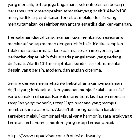
yang menarik, tetapi juga bagaimana seluruh elemen bekerja
bersama untuk menciptakan atmosfer yang positif. Aladin138
menghadirkan pendekatan tersebut melalui desain yang
mengutamakan keseimbangan antara estetika dan kenyamanan.
Pengalaman digital yang nyaman juga membantu seseorang
menikmati setiap momen dengan lebih baik. Ketika tampilan
tidak membebani mata dan suasana terasa menyenangkan,
perhatian dapat lebih fokus pada pengalaman yang sedang
dinikmati. Aladin138 menciptakan kondisi tersebut melalui
desain yang bersih, modern, dan mudah diterima.
Seiring dengan meningkatnya kebutuhan akan pengalaman
digital yang berkualitas, kenyamanan menjadi salah satu nilai
yang semakin dihargai. Banyak orang tidak lagi hanya mencari
tampilan yang menarik, tetapi juga suasana yang mampu
memberikan rasa betah. Aladin138 menghadirkan karakter
tersebut melalui kombinasi visual yang harmonis, tata letak yang
teratur, serta nuansa modern yang tetap terasa santai.
https://www.tripadvisor.com/Profile/restiwanty