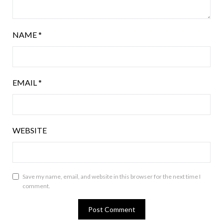
NAME
*
EMAIL
*
WEBSITE
Save my name, email, and website in this browser for the next time I
comment.