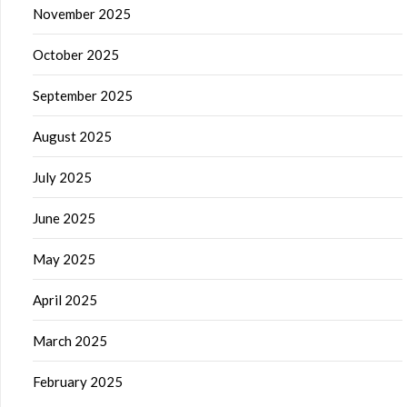
November 2025
October 2025
September 2025
August 2025
July 2025
June 2025
May 2025
April 2025
March 2025
February 2025