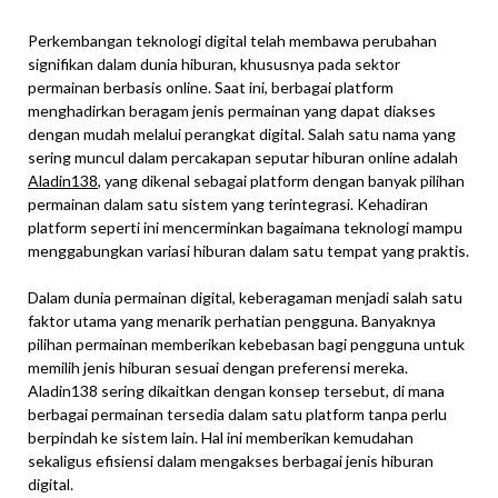
Perkembangan teknologi digital telah membawa perubahan
signifikan dalam dunia hiburan, khususnya pada sektor
permainan berbasis online. Saat ini, berbagai platform
menghadirkan beragam jenis permainan yang dapat diakses
dengan mudah melalui perangkat digital. Salah satu nama yang
sering muncul dalam percakapan seputar hiburan online adalah
Aladin138
, yang dikenal sebagai platform dengan banyak pilihan
permainan dalam satu sistem yang terintegrasi. Kehadiran
platform seperti ini mencerminkan bagaimana teknologi mampu
menggabungkan variasi hiburan dalam satu tempat yang praktis.
Dalam dunia permainan digital, keberagaman menjadi salah satu
faktor utama yang menarik perhatian pengguna. Banyaknya
pilihan permainan memberikan kebebasan bagi pengguna untuk
memilih jenis hiburan sesuai dengan preferensi mereka.
Aladin138 sering dikaitkan dengan konsep tersebut, di mana
berbagai permainan tersedia dalam satu platform tanpa perlu
berpindah ke sistem lain. Hal ini memberikan kemudahan
sekaligus efisiensi dalam mengakses berbagai jenis hiburan
digital.