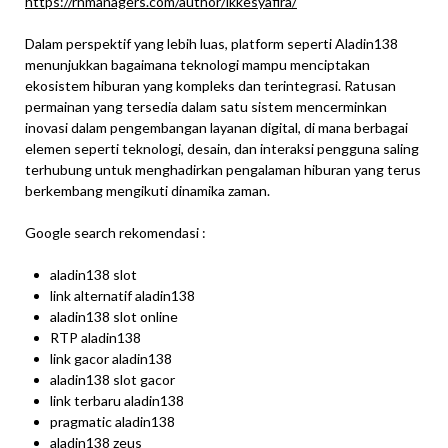
https://rnmanagers.com/author/ikkesyafira/
Dalam perspektif yang lebih luas, platform seperti Aladin138
menunjukkan bagaimana teknologi mampu menciptakan
ekosistem hiburan yang kompleks dan terintegrasi. Ratusan
permainan yang tersedia dalam satu sistem mencerminkan
inovasi dalam pengembangan layanan digital, di mana berbagai
elemen seperti teknologi, desain, dan interaksi pengguna saling
terhubung untuk menghadirkan pengalaman hiburan yang terus
berkembang mengikuti dinamika zaman.
Google search rekomendasi :
aladin138 slot
link alternatif aladin138
aladin138 slot online
RTP aladin138
link gacor aladin138
aladin138 slot gacor
link terbaru aladin138
pragmatic aladin138
aladin138 zeus