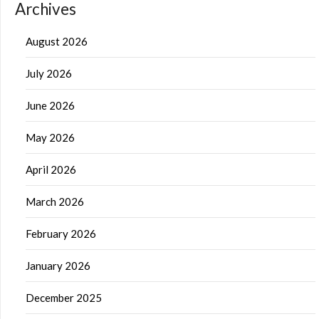
Archives
August 2026
July 2026
June 2026
May 2026
April 2026
March 2026
February 2026
January 2026
December 2025