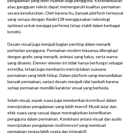
pengalaman yang lebih nyaman bagi pengguna. Keterlambatan
atau gangguan teknis dapat memengaruhi kualitas permainan
secara keseluruhan. Oleh karena itu, banyak platform termasuk
yang serupa dengan Aladin138 menggunakan teknologi
optimasi untuk menjaga performa tetap stabil dalam berbagai
kondisi.
Desain visual juga menjadi bagian penting dalam menarik
perhatian pengguna. Permainan modern biasanya dilengkapi
dengan grafis yang menarik, animasi yang halus, serta warna
yang dinamis. Elemen-elemen ini tidak hanya berfungsi sebagai
estetika, tetapi juga membantu menciptakan suasana
permainan yang lebih hidup. Dalam platform yang menyediakan
banyak permainan, variasi desain menjadi nilai tambah karena
setiap permainan memiliki karakter visual yang berbeda.
Selain visual, aspek suara juga memberikan kontribusi dalam
menciptakan pengalaman yang lebih imersif. Musik latar dan
efek suara yang sesuai dapat meningkatkan keterlibatan
pengguna dalam permainan. Kombinasi antara visual dan audio
menciptakan pengalaman multisensori yang membuat
permainan terasa lebih nyata dan interaktif.