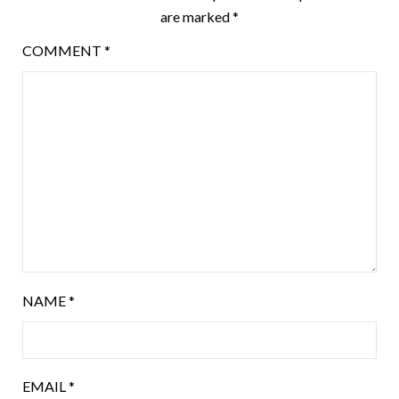
are marked
*
COMMENT
*
NAME
*
EMAIL
*