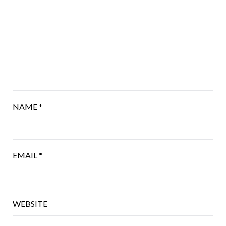
NAME
*
EMAIL
*
WEBSITE