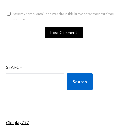
Save my name, email, and website in this browser for the next time I
comment.
SEARCH
Search
Okeplay777