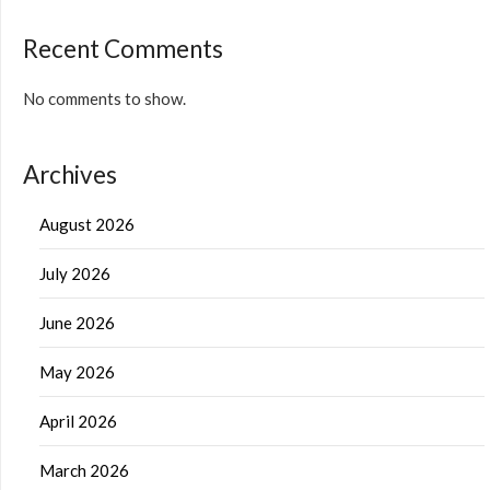
Recent Comments
No comments to show.
Archives
August 2026
July 2026
June 2026
May 2026
April 2026
March 2026