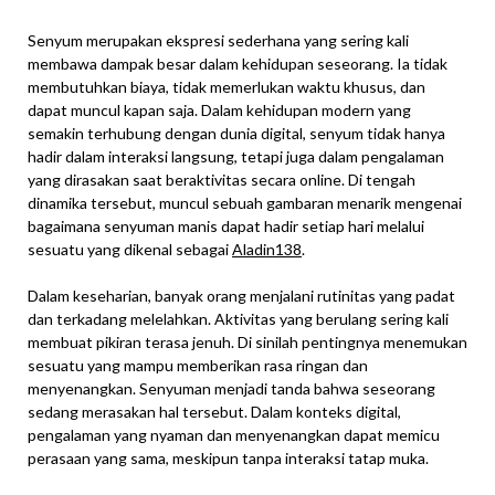
Senyum merupakan ekspresi sederhana yang sering kali
membawa dampak besar dalam kehidupan seseorang. Ia tidak
membutuhkan biaya, tidak memerlukan waktu khusus, dan
dapat muncul kapan saja. Dalam kehidupan modern yang
semakin terhubung dengan dunia digital, senyum tidak hanya
hadir dalam interaksi langsung, tetapi juga dalam pengalaman
yang dirasakan saat beraktivitas secara online. Di tengah
dinamika tersebut, muncul sebuah gambaran menarik mengenai
bagaimana senyuman manis dapat hadir setiap hari melalui
sesuatu yang dikenal sebagai
Aladin138
.
Dalam keseharian, banyak orang menjalani rutinitas yang padat
dan terkadang melelahkan. Aktivitas yang berulang sering kali
membuat pikiran terasa jenuh. Di sinilah pentingnya menemukan
sesuatu yang mampu memberikan rasa ringan dan
menyenangkan. Senyuman menjadi tanda bahwa seseorang
sedang merasakan hal tersebut. Dalam konteks digital,
pengalaman yang nyaman dan menyenangkan dapat memicu
perasaan yang sama, meskipun tanpa interaksi tatap muka.