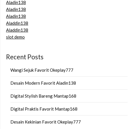
Aladin138
Aladin138
Aladin138
Aladdin138
Aladdin138
slot demo
Recent Posts
Wangi Sejuk Favorit Okeplay777
Desain Modern Favorit Aladin138
Digital Stylish Bareng Mantap168
Digital Praktis Favorit Mantap168
Desain Kekinian Favorit Okeplay777