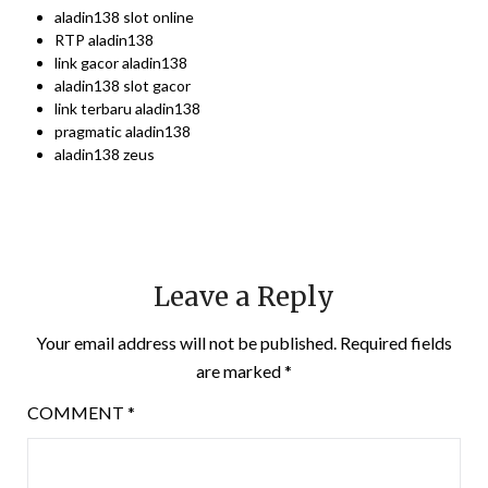
aladin138 slot online
RTP aladin138
link gacor aladin138
aladin138 slot gacor
link terbaru aladin138
pragmatic aladin138
aladin138 zeus
Leave a Reply
Your email address will not be published.
Required fields
are marked
*
COMMENT
*