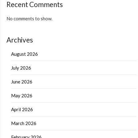
Recent Comments
No comments to show.
Archives
August 2026
July 2026
June 2026
May 2026
April 2026
March 2026
February 2026