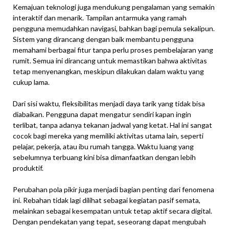
Kemajuan teknologi juga mendukung pengalaman yang semakin
interaktif dan menarik. Tampilan antarmuka yang ramah
pengguna memudahkan navigasi, bahkan bagi pemula sekalipun.
Sistem yang dirancang dengan baik membantu pengguna
memahami berbagai fitur tanpa perlu proses pembelajaran yang
rumit. Semua ini dirancang untuk memastikan bahwa aktivitas
tetap menyenangkan, meskipun dilakukan dalam waktu yang
cukup lama.
Dari sisi waktu, fleksibilitas menjadi daya tarik yang tidak bisa
diabaikan. Pengguna dapat mengatur sendiri kapan ingin
terlibat, tanpa adanya tekanan jadwal yang ketat. Hal ini sangat
cocok bagi mereka yang memiliki aktivitas utama lain, seperti
pelajar, pekerja, atau ibu rumah tangga. Waktu luang yang
sebelumnya terbuang kini bisa dimanfaatkan dengan lebih
produktif.
Perubahan pola pikir juga menjadi bagian penting dari fenomena
ini. Rebahan tidak lagi dilihat sebagai kegiatan pasif semata,
melainkan sebagai kesempatan untuk tetap aktif secara digital.
Dengan pendekatan yang tepat, seseorang dapat mengubah