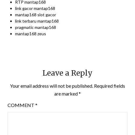
RTP mantap168
link gacor mantap168
mantap168 slot gacor
link terbaru mantap168
pragmatic mantap168
mantap168 zeus
Leave a Reply
Your email address will not be published.
Required fields
are marked
*
COMMENT
*