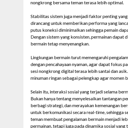
nongkrong bersama teman terasa lebih optimal.
Stabilitas sistem juga menjadi faktor penting 
dirancang untuk memberikan performa yang lancar
putus koneksi diminimalkan sehingga pemain dapa
Dengan sistem yang konsisten, permainan dapat 
bermain tetap menyenangkan.
Lingkungan bermain turut memengaruhi pengalam
dengan pencahayaan nyaman, agar dapat fokus pa
sesi nongkrong digital terasa lebih santai dan a
minuman ringan sebagai pelengkap agar momen b
Selain itu, interaksi sosial yang terjadi selama b
Bukan hanya tentang menyelesaikan tantangan pe
berbagi strategi, dan merayakan kemenangan be
untuk berkomunikasi secara real-time, sehingga set
teman membuat pengalaman bermain menjadi lebi
permainan, tetapi juga pada dinamika sosial yang t