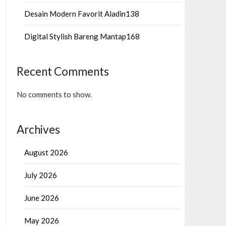
Desain Modern Favorit Aladin138
Digital Stylish Bareng Mantap168
Recent Comments
No comments to show.
Archives
August 2026
July 2026
June 2026
May 2026