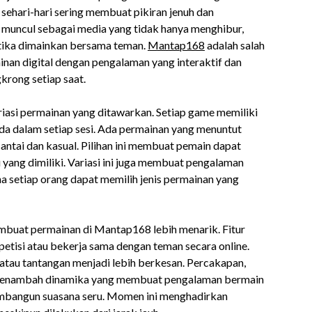
sehari-hari sering membuat pikiran jenuh dan
muncul sebagai media yang tidak hanya menghibur,
tika dimainkan bersama teman.
Mantap168
adalah salah
an digital dengan pengalaman yang interaktif dan
rong setiap saat.
riasi permainan yang ditawarkan. Setiap game memiliki
 dalam setiap sesi. Ada permainan yang menuntut
santai dan kasual. Pilihan ini membuat pemain dapat
ang dimiliki. Variasi ini juga membuat pengalaman
a setiap orang dapat memilih jenis permainan yang
membuat permainan di Mantap168 lebih menarik. Fitur
tisi atau bekerja sama dengan teman secara online.
tau tantangan menjadi lebih berkesan. Percakapan,
n menambah dinamika yang membuat pengalaman bermain
membangun suasana seru. Momen ini menghadirkan