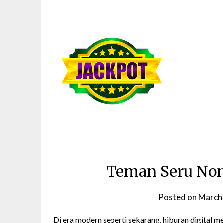
Skip
to
content
Teman Seru No
Posted on
March
Di era modern seperti sekarang, hiburan digital me