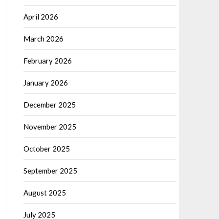
April 2026
March 2026
February 2026
January 2026
December 2025
November 2025
October 2025
September 2025
August 2025
July 2025