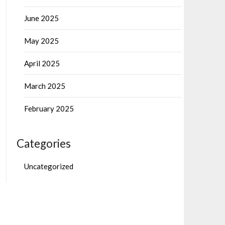
June 2025
May 2025
April 2025
March 2025
February 2025
Categories
Uncategorized