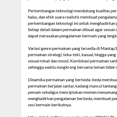
Perkembangan teknologi mendukung kualitas perm
halus, dan efek suara realistis membuat pengala
perkembangan teknologi ini untuk menghadirkan
Setiap detail dalam permainan dibuat agar sesuai d
dapat merasakan pengalaman bermain yang lengka
Variasi genre permainan yang tersedia di Manta
permainan strategi, teka-teki, kasual, hingga yan
sesuai minat dan mood. Kombinasi permainan san
sehingga waktu nongkrong bersama teman tidak mo
Dinamika permainan yang berbeda-beda membuat 
permainan berjalan santai, kadang muncul tantanga
pemain sekaligus menciptakan momen menyenangk
menghadirkan pengalaman berbeda, membuat pemai
sesi bermain berikutnya.