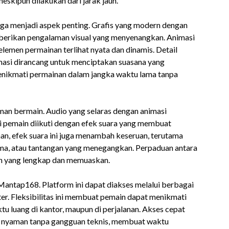
eskipun dilakukan dari jarak jauh.
ga menjadi aspek penting. Grafis yang modern dengan
berikan pengalaman visual yang menyenangkan. Animasi
lemen permainan terlihat nyata dan dinamis. Detail
nimasi dirancang untuk menciptakan suasana yang
enikmati permainan dalam jangka waktu lama tanpa
an bermain. Audio yang selaras dengan animasi
si pemain diikuti dengan efek suara yang membuat
man, efek suara ini juga menambah keseruan, terutama
, atau tantangan yang menegangkan. Perpaduan antara
in yang lengkap dan memuaskan.
antap168. Platform ini dapat diakses melalui berbagai
er. Fleksibilitas ini membuat pemain dapat menikmati
ktu luang di kantor, maupun di perjalanan. Akses cepat
p nyaman tanpa gangguan teknis, membuat waktu