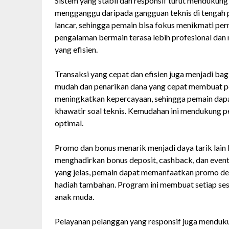
Sistem yang stabil dan responsif turut mendukung
mengganggu daripada gangguan teknis di tengah
lancar, sehingga pemain bisa fokus menikmati pe
pengalaman bermain terasa lebih profesional da
yang efisien.
Transaksi yang cepat dan efisien juga menjadi bag
mudah dan penarikan dana yang cepat membuat pe
meningkatkan kepercayaan, sehingga pemain dapa
khawatir soal teknis. Kemudahan ini mendukung pe
optimal.
Promo dan bonus menarik menjadi daya tarik lain 
menghadirkan bonus deposit, cashback, dan event
yang jelas, pemain dapat memanfaatkan promo d
hadiah tambahan. Program ini membuat setiap sesi 
anak muda.
Pelayanan pelanggan yang responsif juga menduk