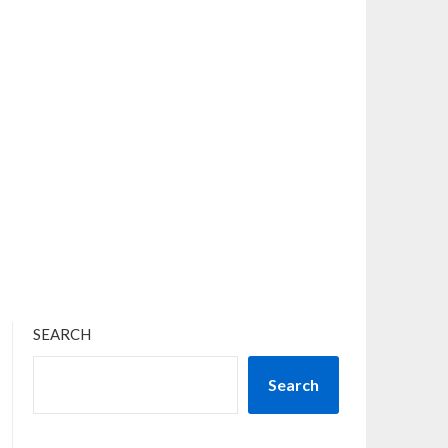
SEARCH
Search