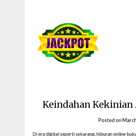
Skip
to
content
Keindahan Kekinian 
Posted on
March
Di era digital seperti sekarang, hiburan online buk