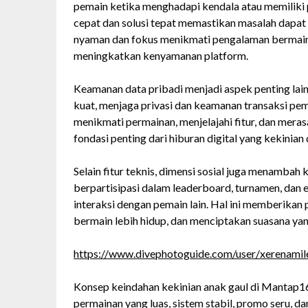
pemain ketika menghadapi kendala atau memiliki
cepat dan solusi tepat memastikan masalah dapat 
nyaman dan fokus menikmati pengalaman bermain. 
meningkatkan kenyamanan platform.
Keamanan data pribadi menjadi aspek penting la
kuat, menjaga privasi dan keamanan transaksi pem
menikmati permainan, menjelajahi fitur, dan mera
fondasi penting dari hiburan digital yang kekinia
Selain fitur teknis, dimensi sosial juga menamba
berpartisipasi dalam leaderboard, turnamen, dan 
interaksi dengan pemain lain. Hal ini memberika
bermain lebih hidup, dan menciptakan suasana yan
https://www.divephotoguide.com/user/xerenamil
Konsep keindahan kekinian anak gaul di Mantap16
permainan yang luas, sistem stabil, promo seru, d