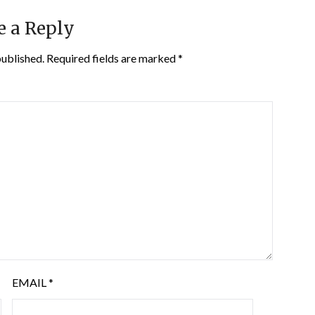
e a Reply
published.
Required fields are marked
*
EMAIL
*