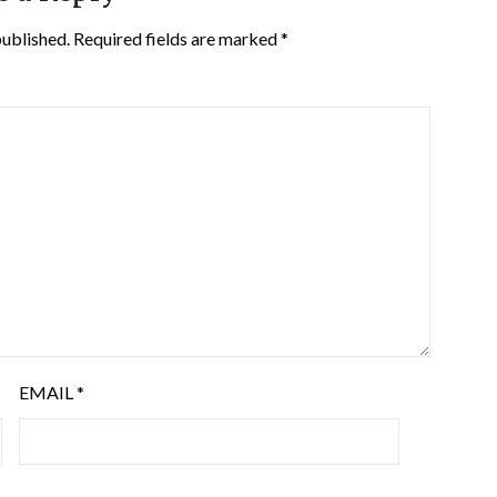
published.
Required fields are marked
*
EMAIL
*