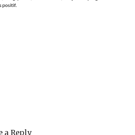
 positif.
e a Reply