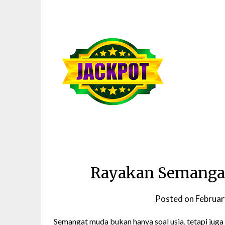
Skip
to
content
Rayakan Semangat
Posted on
Februar
Semangat muda bukan hanya soal usia, tetapi juga 