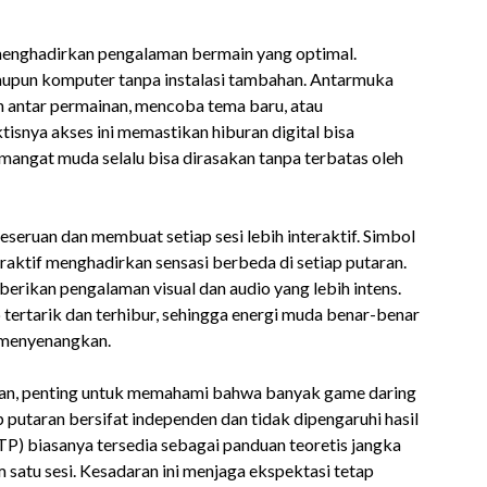
menghadirkan pengalaman bermain yang optimal.
, maupun komputer tanpa instalasi tambahan. Antarmuka
 antar permainan, mencoba tema baru, atau
tisnya akses ini memastikan hiburan digital bisa
emangat muda selalu bisa dirasakan tanpa terbatas oleh
seruan dan membuat setiap sesi lebih interaktif. Simbol
teraktif menghadirkan sensasi berbeda di setiap putaran.
mberikan pengalaman visual dan audio yang lebih intens.
 tertarik dan terhibur, sehingga energi muda benar-benar
 menyenangkan.
an, penting untuk memahami bahwa banyak game daring
putaran bersifat independen dan tidak dipengaruhi hasil
RTP) biasanya tersedia sebagai panduan teoretis jangka
m satu sesi. Kesadaran ini menjaga ekspektasi tetap