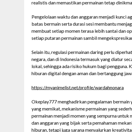
realistis dan memastikan permainan tetap dinikma
Pengelolaan waktu dan anggaran menjadi kunci 
batas bermain serta durasi sesi membantu menjaga
membuat setiap momen terasa lebih santai dan op
setiap putaran permainan sambil mengekspresika
Selain itu, regulasi permainan daring perlu diperha
negara, dan di Indonesia termasuk yang diatur seca
lokal, sehingga ada risiko hukum bagi pengguna.
hiburan digital dengan aman dan bertanggung jaw
https://myanimelist.net/profile/wardahnonara
Okeplay777 menghadirkan pengalaman bermain yang
yang memikat, mekanisme permainan yang sederhana
permainan menjadi momen yang sempurna untuk 
dan anggaran yang bijak serta pemahaman mekan
hiburan, tetapi juga sarana menyalurkan kreativita