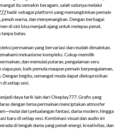
semangat itu semakin beragam, salah satunya melalui
777
hadir sebagai platform yang memungkinkan pemain
, penuh warna, dan menyenangkan. Dengan berbagai
n di sini bisa menjadi ajang untuk melepas penat,
 tanpa batas.
koleksi permainan yang bervariasi dan mudah dimainkan.
u memahami mekanisme kompleks. Cukup memilih
 permainan, dan memulai putaran, pengalaman seru
n siapa pun, baik pemula maupun pemain berpengalaman,
 Dengan begitu, semangat muda dapat diekspresikan
di setiap sesi.
enjadi daya tarik lain dari Okeplay777. Grafis yang
 selaras dengan tema permainan menciptakan atmosfer
—mulai dari petualangan fantasi, dunia modern, hingga
 baru di setiap sesi. Kombinasi visual dan audio ini
rada di tengah dunia yang penuh energi, kreativitas, dan