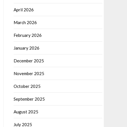
April 2026
March 2026
February 2026
January 2026
December 2025
November 2025
October 2025
September 2025
August 2025
July 2025