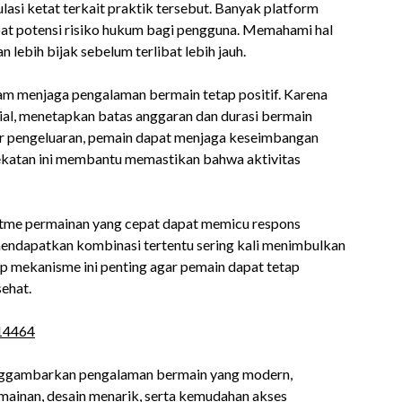
asi ketat terkait praktik tersebut. Banyak platform
dapat potensi risiko hukum bagi pengguna. Memahami hal
ebih bijak sebelum terlibat lebih jauh.
am menjaga pengalaman bermain tetap positif. Karena
sial, menetapkan batas anggaran dan durasi bermain
ur pengeluaran, pemain dapat menjaga keseimbangan
dekatan ini membantu memastikan bahwa aktivitas
n ritme permainan yang cepat dapat memicu respons
mendapatkan kombinasi tertentu sering kali menimbulkan
p mekanisme ini penting agar pemain dapat tetap
ehat.
414464
enggambarkan pengalaman bermain yang modern,
rmainan, desain menarik, serta kemudahan akses