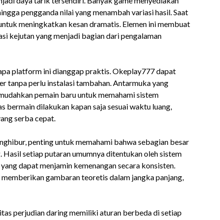
enjadi daya tarik tersendiri. Banyak game menyediakan
, hingga pengganda nilai yang menambah variasi hasil. Saat
l untuk meningkatkan kesan dramatis. Elemen ini membuat
asi kejutan yang menjadi bagian dari pengalaman
pa platform ini dianggap praktis. Okeplay777 dapat
er tanpa perlu instalasi tambahan. Antarmuka yang
 memudahkan pemain baru untuk memahami sistem
as bermain dilakukan kapan saja sesuai waktu luang,
yang serba cepat.
ghibur, penting untuk memahami bahwa sebagian besar
g. Hasil setiap putaran umumnya ditentukan oleh sistem
gi yang dapat menjamin kemenangan secara konsisten.
ya memberikan gambaran teoretis dalam jangka panjang,
itas perjudian daring memiliki aturan berbeda di setiap