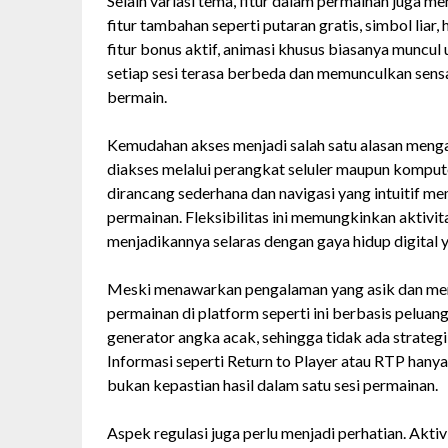
Selain variasi tema, fitur dalam permainan juga m
fitur tambahan seperti putaran gratis, simbol liar
fitur bonus aktif, animasi khusus biasanya muncu
setiap sesi terasa berbeda dan memunculkan sens
bermain.
Kemudahan akses menjadi salah satu alasan menga
diakses melalui perangkat seluler maupun komput
dirancang sederhana dan navigasi yang intuitif
permainan. Fleksibilitas ini memungkinkan aktivit
menjadikannya selaras dengan gaya hidup digital 
Meski menawarkan pengalaman yang asik dan men
permainan di platform seperti ini berbasis peluan
generator angka acak, sehingga tidak ada strate
Informasi seperti Return to Player atau RTP han
bukan kepastian hasil dalam satu sesi permainan.
Aspek regulasi juga perlu menjadi perhatian. Aktiv