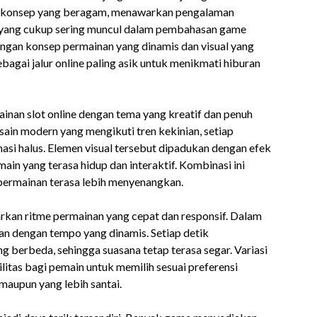
an konsep yang beragam, menawarkan pengalaman
 yang cukup sering muncul dalam pembahasan game
dengan konsep permainan yang dinamis dan visual yang
gai jalur online paling asik untuk menikmati hiburan
nan slot online dengan tema yang kreatif dan penuh
esain modern yang mengikuti tren kekinian, setiap
asi halus. Elemen visual tersebut dipadukan dengan efek
in yang terasa hidup dan interaktif. Kombinasi ini
permainan terasa lebih menyenangkan.
rkan ritme permainan yang cepat dan responsif. Dalam
an dengan tempo yang dinamis. Setiap detik
berbeda, sehingga suasana tetap terasa segar. Variasi
litas bagi pemain untuk memilih sesuai preferensi
aupun yang lebih santai.