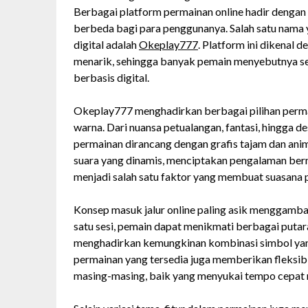
Berbagai platform permainan online hadir deng
berbeda bagi para penggunanya. Salah satu nama
digital adalah
Okeplay777
. Platform ini dikenal 
menarik, sehingga banyak pemain menyebutnya seba
berbasis digital.
Okeplay777 menghadirkan berbagai pilihan permai
warna. Dari nuansa petualangan, fantasi, hingga d
permainan dirancang dengan grafis tajam dan anim
suara yang dinamis, menciptakan pengalaman berma
menjadi salah satu faktor yang membuat suasana 
Konsep masuk jalur online paling asik menggamba
satu sesi, pemain dapat menikmati berbagai putar
menghadirkan kemungkinan kombinasi simbol yang 
permainan yang tersedia juga memberikan fleksibi
masing-masing, baik yang menyukai tempo cepat m