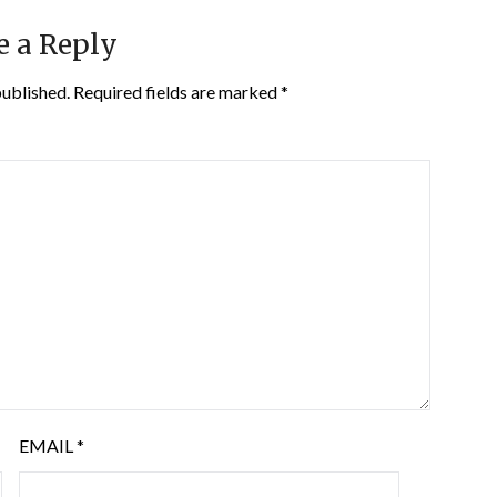
e a Reply
published.
Required fields are marked
*
EMAIL
*