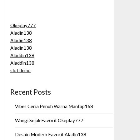
Okeplay777
Aladin138
Aladin138
Aladin138
Aladdin138
Aladdin138
slot demo
Recent Posts
Vibes Ceria Penuh Warna Mantap168
Wangi Sejuk Favorit Okeplay777
Desain Modern Favorit Aladin138