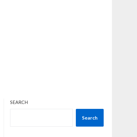
SEARCH
Search