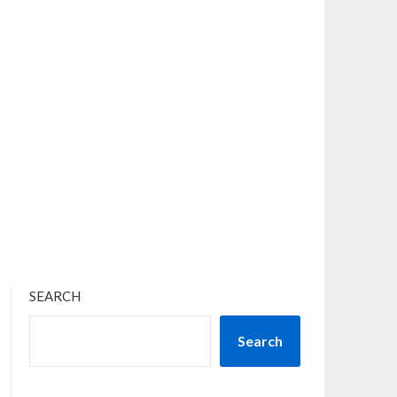
SEARCH
Search