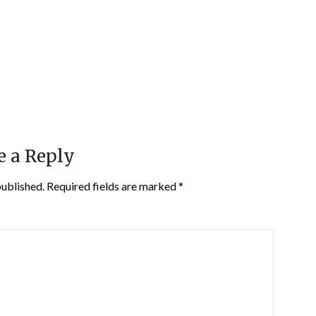
e a Reply
published.
Required fields are marked
*