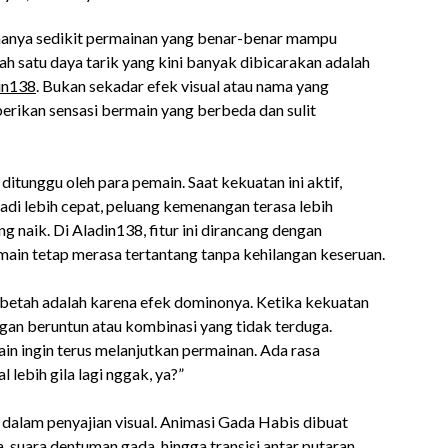
 hanya sedikit permainan yang benar-benar mampu
 satu daya tarik yang kini banyak dibicarakan adalah
in138
. Bukan sekadar efek visual atau nama yang
erikan sensasi bermain yang berbeda dan sulit
 ditunggu oleh para pemain. Saat kekuatan ini aktif,
di lebih cepat, peluang kemenangan terasa lebih
ng naik. Di Aladin138, fitur ini dirancang dengan
ain tetap merasa tertantang tanpa kehilangan keseruan.
 betah adalah karena efek dominonya. Ketika kekuatan
gan beruntun atau kombinasi yang tidak terduga.
 ingin terus melanjutkan permainan. Ada rasa
lebih gila lagi nggak, ya?”
l dalam penyajian visual. Animasi Gada Habis dibuat
 suara dentuman gada, hingga transisi antar putaran