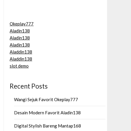
Okeplay777
Aladin138
Aladin138
Aladin138
Aladdin138
Aladdin138
slot demo
Recent Posts
Wangi Sejuk Favorit Okeplay777
Desain Modern Favorit Aladin138
Digital Stylish Bareng Mantap168