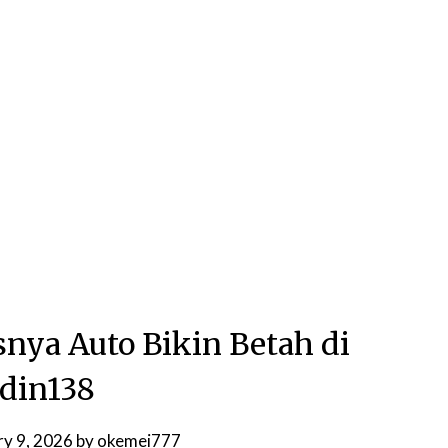
nya Auto Bikin Betah di
din138
ry 9, 2026
by
okemei777