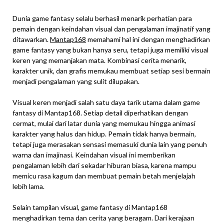
Dunia game fantasy selalu berhasil menarik perhatian para
pemain dengan keindahan visual dan pengalaman imajinatif yang
ditawarkan.
Mantap168
memahami hal ini dengan menghadirkan
game fantasy yang bukan hanya seru, tetapi juga memiliki visual
keren yang memanjakan mata. Kombinasi cerita menarik,
karakter unik, dan grafis memukau membuat setiap sesi bermain
menjadi pengalaman yang sulit dilupakan.
Visual keren menjadi salah satu daya tarik utama dalam game
fantasy di Mantap168. Setiap detail diperhatikan dengan
cermat, mulai dari latar dunia yang memukau hingga animasi
karakter yang halus dan hidup. Pemain tidak hanya bermain,
tetapi juga merasakan sensasi memasuki dunia lain yang penuh
warna dan imajinasi. Keindahan visual ini memberikan
pengalaman lebih dari sekadar hiburan biasa, karena mampu
memicu rasa kagum dan membuat pemain betah menjelajah
lebih lama.
Selain tampilan visual, game fantasy di Mantap168
menghadirkan tema dan cerita yang beragam. Dari kerajaan