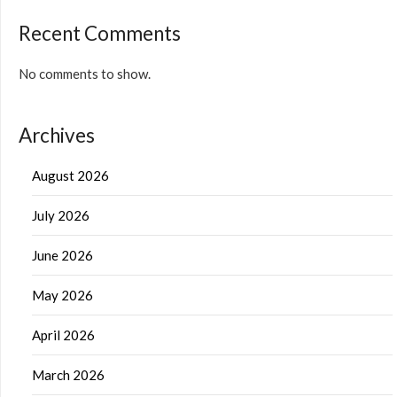
Recent Comments
No comments to show.
Archives
August 2026
July 2026
June 2026
May 2026
April 2026
March 2026