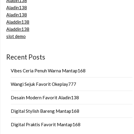
Aladin138
Aladin138
Aladin138
Aladdin138
Aladdin138
slot demo
Recent Posts
Vibes Ceria Penuh Warna Mantap168
Wangi Sejuk Favorit Okeplay777
Desain Modern Favorit Aladin138
Digital Stylish Bareng Mantap168
Digital Praktis Favorit Mantap168