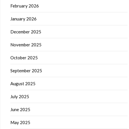
February 2026
January 2026
December 2025
November 2025
October 2025
September 2025
August 2025
July 2025
June 2025
May 2025