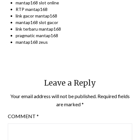
mantap168 slot online
RTP mantap168
link gacor mantap168
mantap168 slot gacor
link terbaru mantap168
pragmatic mantap168
mantap168 zeus
Leave a Reply
Your email address will not be published.
Required fields
are marked
*
COMMENT
*