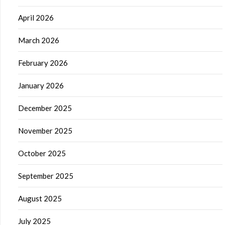
April 2026
March 2026
February 2026
January 2026
December 2025
November 2025
October 2025
September 2025
August 2025
July 2025