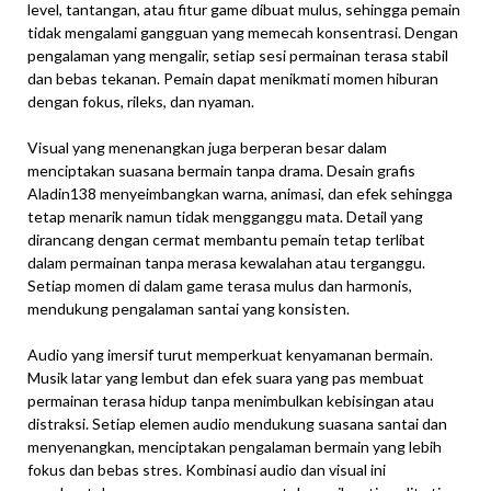
level, tantangan, atau fitur game dibuat mulus, sehingga pemain
tidak mengalami gangguan yang memecah konsentrasi. Dengan
pengalaman yang mengalir, setiap sesi permainan terasa stabil
dan bebas tekanan. Pemain dapat menikmati momen hiburan
dengan fokus, rileks, dan nyaman.
Visual yang menenangkan juga berperan besar dalam
menciptakan suasana bermain tanpa drama. Desain grafis
Aladin138 menyeimbangkan warna, animasi, dan efek sehingga
tetap menarik namun tidak mengganggu mata. Detail yang
dirancang dengan cermat membantu pemain tetap terlibat
dalam permainan tanpa merasa kewalahan atau terganggu.
Setiap momen di dalam game terasa mulus dan harmonis,
mendukung pengalaman santai yang konsisten.
Audio yang imersif turut memperkuat kenyamanan bermain.
Musik latar yang lembut dan efek suara yang pas membuat
permainan terasa hidup tanpa menimbulkan kebisingan atau
distraksi. Setiap elemen audio mendukung suasana santai dan
menyenangkan, menciptakan pengalaman bermain yang lebih
fokus dan bebas stres. Kombinasi audio dan visual ini