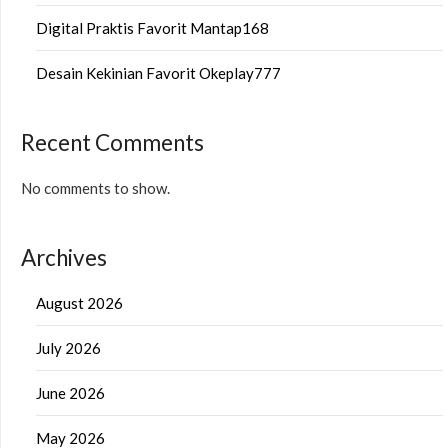
Digital Praktis Favorit Mantap168
Desain Kekinian Favorit Okeplay777
Recent Comments
No comments to show.
Archives
August 2026
July 2026
June 2026
May 2026