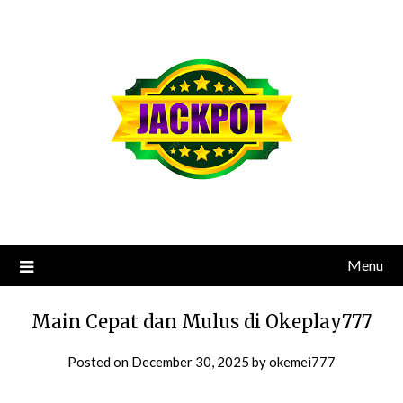
Skip
to
content
Menu
Main Cepat dan Mulus di Okeplay777
Posted on
December 30, 2025
by
okemei777