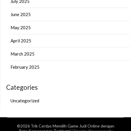
July 2025
June 2025
May 2025
April 2025
March 2025
February 2025
Categories
Uncategorized
©2026 Trik Cerdas Memilih Game Judi Online dengan
Rate Kemenangan Tertinggi
| Design:
Newspaperly