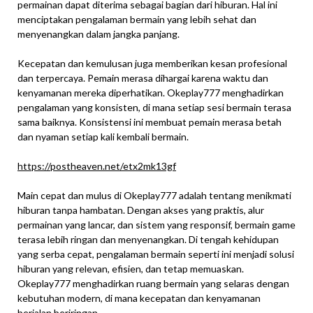
permainan dapat diterima sebagai bagian dari hiburan. Hal ini
menciptakan pengalaman bermain yang lebih sehat dan
menyenangkan dalam jangka panjang.
Kecepatan dan kemulusan juga memberikan kesan profesional
dan terpercaya. Pemain merasa dihargai karena waktu dan
kenyamanan mereka diperhatikan. Okeplay777 menghadirkan
pengalaman yang konsisten, di mana setiap sesi bermain terasa
sama baiknya. Konsistensi ini membuat pemain merasa betah
dan nyaman setiap kali kembali bermain.
https://postheaven.net/etx2mk13gf
Main cepat dan mulus di Okeplay777 adalah tentang menikmati
hiburan tanpa hambatan. Dengan akses yang praktis, alur
permainan yang lancar, dan sistem yang responsif, bermain game
terasa lebih ringan dan menyenangkan. Di tengah kehidupan
yang serba cepat, pengalaman bermain seperti ini menjadi solusi
hiburan yang relevan, efisien, dan tetap memuaskan.
Okeplay777 menghadirkan ruang bermain yang selaras dengan
kebutuhan modern, di mana kecepatan dan kenyamanan
berjalan beriringan.