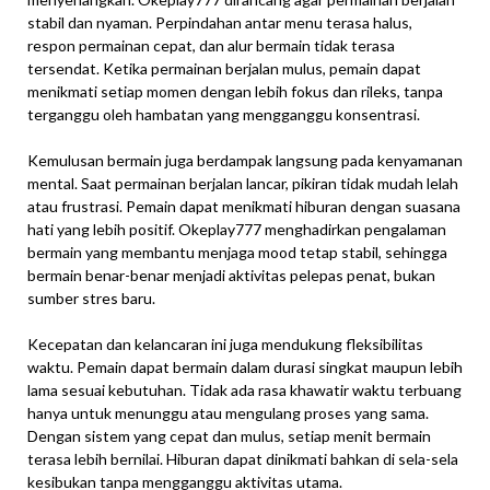
stabil dan nyaman. Perpindahan antar menu terasa halus,
respon permainan cepat, dan alur bermain tidak terasa
tersendat. Ketika permainan berjalan mulus, pemain dapat
menikmati setiap momen dengan lebih fokus dan rileks, tanpa
terganggu oleh hambatan yang mengganggu konsentrasi.
Kemulusan bermain juga berdampak langsung pada kenyamanan
mental. Saat permainan berjalan lancar, pikiran tidak mudah lelah
atau frustrasi. Pemain dapat menikmati hiburan dengan suasana
hati yang lebih positif. Okeplay777 menghadirkan pengalaman
bermain yang membantu menjaga mood tetap stabil, sehingga
bermain benar-benar menjadi aktivitas pelepas penat, bukan
sumber stres baru.
Kecepatan dan kelancaran ini juga mendukung fleksibilitas
waktu. Pemain dapat bermain dalam durasi singkat maupun lebih
lama sesuai kebutuhan. Tidak ada rasa khawatir waktu terbuang
hanya untuk menunggu atau mengulang proses yang sama.
Dengan sistem yang cepat dan mulus, setiap menit bermain
terasa lebih bernilai. Hiburan dapat dinikmati bahkan di sela-sela
kesibukan tanpa mengganggu aktivitas utama.