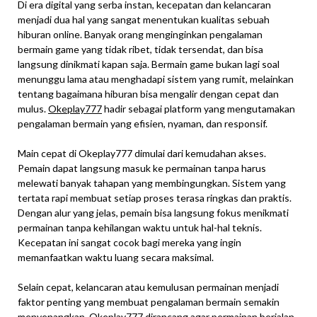
Di era digital yang serba instan, kecepatan dan kelancaran
menjadi dua hal yang sangat menentukan kualitas sebuah
hiburan online. Banyak orang menginginkan pengalaman
bermain game yang tidak ribet, tidak tersendat, dan bisa
langsung dinikmati kapan saja. Bermain game bukan lagi soal
menunggu lama atau menghadapi sistem yang rumit, melainkan
tentang bagaimana hiburan bisa mengalir dengan cepat dan
mulus.
Okeplay777
hadir sebagai platform yang mengutamakan
pengalaman bermain yang efisien, nyaman, dan responsif.
Main cepat di Okeplay777 dimulai dari kemudahan akses.
Pemain dapat langsung masuk ke permainan tanpa harus
melewati banyak tahapan yang membingungkan. Sistem yang
tertata rapi membuat setiap proses terasa ringkas dan praktis.
Dengan alur yang jelas, pemain bisa langsung fokus menikmati
permainan tanpa kehilangan waktu untuk hal-hal teknis.
Kecepatan ini sangat cocok bagi mereka yang ingin
memanfaatkan waktu luang secara maksimal.
Selain cepat, kelancaran atau kemulusan permainan menjadi
faktor penting yang membuat pengalaman bermain semakin
menyenangkan. Okeplay777 dirancang agar permainan berjalan