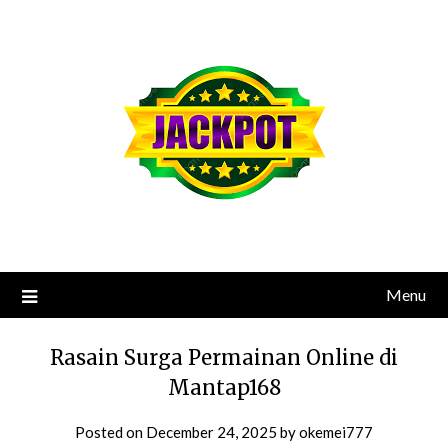
Skip
to
content
Menu
Rasain Surga Permainan Online di
Mantap168
Posted on
December 24, 2025
by
okemei777