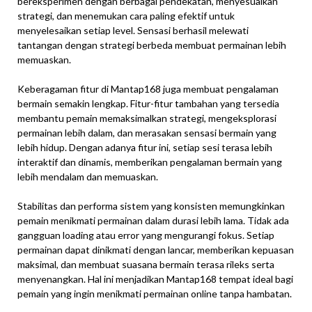
bereksperimen dengan berbagai pendekatan, menyesuaikan
strategi, dan menemukan cara paling efektif untuk
menyelesaikan setiap level. Sensasi berhasil melewati
tantangan dengan strategi berbeda membuat permainan lebih
memuaskan.
Keberagaman fitur di Mantap168 juga membuat pengalaman
bermain semakin lengkap. Fitur-fitur tambahan yang tersedia
membantu pemain memaksimalkan strategi, mengeksplorasi
permainan lebih dalam, dan merasakan sensasi bermain yang
lebih hidup. Dengan adanya fitur ini, setiap sesi terasa lebih
interaktif dan dinamis, memberikan pengalaman bermain yang
lebih mendalam dan memuaskan.
Stabilitas dan performa sistem yang konsisten memungkinkan
pemain menikmati permainan dalam durasi lebih lama. Tidak ada
gangguan loading atau error yang mengurangi fokus. Setiap
permainan dapat dinikmati dengan lancar, memberikan kepuasan
maksimal, dan membuat suasana bermain terasa rileks serta
menyenangkan. Hal ini menjadikan Mantap168 tempat ideal bagi
pemain yang ingin menikmati permainan online tanpa hambatan.