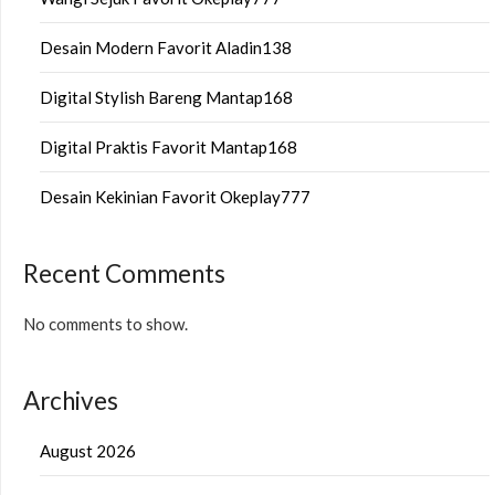
Desain Modern Favorit Aladin138
Digital Stylish Bareng Mantap168
Digital Praktis Favorit Mantap168
Desain Kekinian Favorit Okeplay777
Recent Comments
No comments to show.
Archives
August 2026