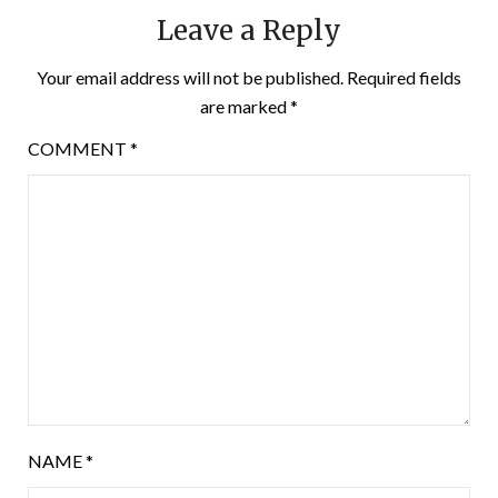
Leave a Reply
Your email address will not be published.
Required fields
are marked
*
COMMENT
*
NAME
*