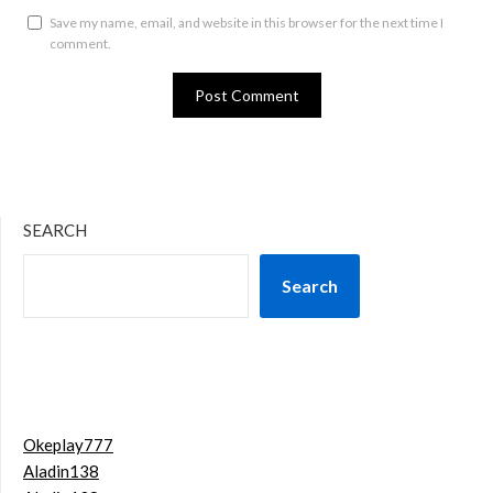
Save my name, email, and website in this browser for the next time I
comment.
SEARCH
Search
Okeplay777
Aladin138