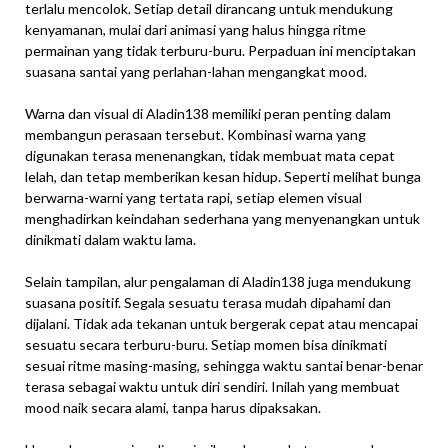
terlalu mencolok. Setiap detail dirancang untuk mendukung
kenyamanan, mulai dari animasi yang halus hingga ritme
permainan yang tidak terburu-buru. Perpaduan ini menciptakan
suasana santai yang perlahan-lahan mengangkat mood.
Warna dan visual di Aladin138 memiliki peran penting dalam
membangun perasaan tersebut. Kombinasi warna yang
digunakan terasa menenangkan, tidak membuat mata cepat
lelah, dan tetap memberikan kesan hidup. Seperti melihat bunga
berwarna-warni yang tertata rapi, setiap elemen visual
menghadirkan keindahan sederhana yang menyenangkan untuk
dinikmati dalam waktu lama.
Selain tampilan, alur pengalaman di Aladin138 juga mendukung
suasana positif. Segala sesuatu terasa mudah dipahami dan
dijalani. Tidak ada tekanan untuk bergerak cepat atau mencapai
sesuatu secara terburu-buru. Setiap momen bisa dinikmati
sesuai ritme masing-masing, sehingga waktu santai benar-benar
terasa sebagai waktu untuk diri sendiri. Inilah yang membuat
mood naik secara alami, tanpa harus dipaksakan.