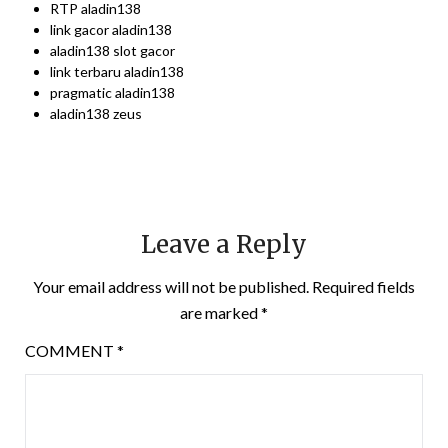
RTP aladin138
link gacor aladin138
aladin138 slot gacor
link terbaru aladin138
pragmatic aladin138
aladin138 zeus
Leave a Reply
Your email address will not be published.
Required fields
are marked
*
COMMENT
*