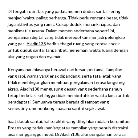
Di tengah rutinitas yang padat, momen duduk santai sering
menjadi waktu paling berharga. Tidak perlu rencana besar, tidak
juga aktivitas yang rumit. Cukup duduk, menarik napas, dan
menikmati suasana. Dalam momen sederhana seperti ini,
pengalaman digital yang tidak merepotkan menjadi pelengkap
yang pas.
Aladin138
hadir sebagai ruang yang terasa cocok
untuk duduk santai tanpa ribet, menemani waktu luang dengan
alur yang ringan dan nyaman.
Kenyamanan biasanya berawal dari kesan pertama. Tampilan
yang rapi, warna yang enak dipandang, serta tata letak yang
tidak membingungkan membuat pengalaman terasa langsung
akrab. Aladin138 mengusung desain yang sederhana namun
tetap berkelas, sehingga tidak membutuhkan waktu lama untuk
beradaptasi. Semuanya terasa berada di tempat yang
semestinya, mendukung suasana santai sejak awal.
Saat duduk santai, hal terakhir yang diinginkan adalah kerumitan.
Proses yang terlalu panjang atau tampilan yang penuh distraksi
bisa mengganggu mood. Di Aladin138, alur pengalaman terasa