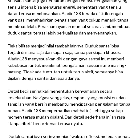
Suasana santai juga berkaitan dengan emosi. Pengalaman yang
terlalu intens bisa menguras energi, sementara yang terlalu
datar terasa membosankan. Aladin138 berada di titik tengah
yang pas, menghadirkan pengalaman yang cukup menarik tanpa
membuat lelah. Perasaan nyaman muncul secara alami, membuat
duduk santai terasa lebih berkualitas dan menyenangkan.
Fleksibilitas menjadi nilai tambah lainnya. Duduk santai bisa
terjadi di mana saja dan kapan saja, tanpa persiapan khusus.
Aladin138 menyesuaikan diri dengan gaya santai ini, memberi
kebebasan untuk menikmati pengalaman sesuai ritme masing-
masing. Tidak ada tuntutan untuk terus aktif, semuanya bisa
dijalani dengan santai dan apa adanya.
Detail kecil sering kali menentukan kenyamanan secara
keseluruhan. Navigasi yang jelas, respons yang konsisten, dan
tampilan yang bersih membantu menciptakan pengalaman tanpa
beban. Aladin138 memperhatikan hal-hal ini, sehingga setiap
momen terasa mudah dijalani. Dari detail sederhana inilah rasa
“tanpa ribet” benar-benar terasa nyata.
Duduk santai juga sering menjadi waktu refleksi, melepas penat,