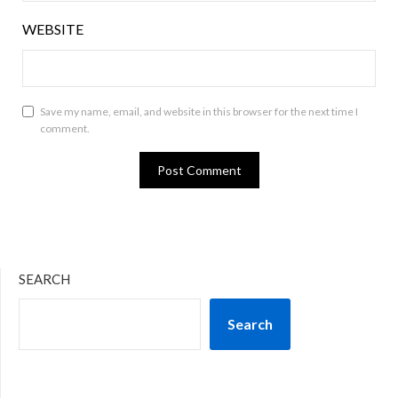
WEBSITE
Save my name, email, and website in this browser for the next time I
comment.
SEARCH
Search