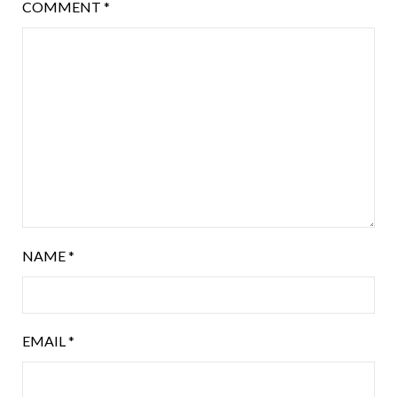
COMMENT
*
NAME
*
EMAIL
*