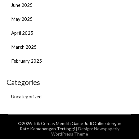
June 2025
May 2025
April 2025
March 2025
February 2025
Categories
Uncategorized
©2026 Trik Cerdas Memilih Game Judi Online dengan
Rate Kemenangan Tertinggi
| Design:
Newspaperly
WordPress Theme