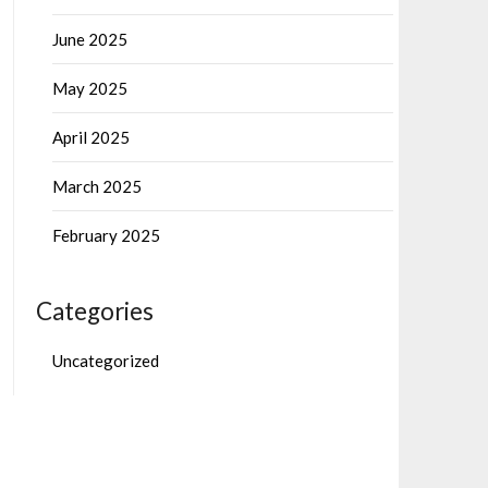
June 2025
May 2025
April 2025
March 2025
February 2025
Categories
Uncategorized