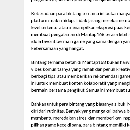
Keberadaan para bintang ternama ini bukan hany
platform makin hidup. Tidak jarang mereka mem
level tertentu, atau menampilkan ekspresi puas ket
membuat pengalaman di Mantap168 terasa lebih d
idola favorit bermain game yang sama dengan yan
kebersamaan yang hangat.
Bintang ternama betah di Mantap168 bukan hanya
vibes komunitasnya yang ramah dan penuh kreativi
berbagi tips, atau memberikan rekomendasi gam
ini untuk membuat konten kolaboratif yang mengh
bermain bersama pengikut. Semua ini membuat su
Bahkan untuk para bintang yang biasanya sibuk,
diri dari rutinitas. Banyak yang mengakui bahwa
membantu meredakan stres, dan memberikan insp
pilihan game kece di sana, para bintang memiliki