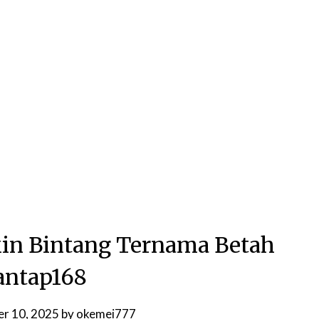
in Bintang Ternama Betah
antap168
r 10, 2025
by
okemei777