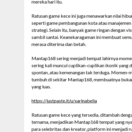
mereka hari itu.
Ratusan game kece ini juga menawarkan nilai hibu
seperti game pembangunan kota atau manajemen 
strategi. Selain itu, banyak game ringan dengan v
sambil santai. Keanekaragaman ini membuat se
merasa diterima dan betah.
Mantap168 sering menjadi tempat lahirnya momen 
sering kali muncul cuplikan-cuplikan ikonik yang 
spontan, atau kemenangan tak terduga. Momen-mom
tumbuh di sekitar Mantap168, membuatnya bukan 
yang luas.
https://justpaste.it/u/xarinabelia
Ratusan game kece yang tersedia, ditambah denga
ternama, menjadikan Mantap168 tempat yang nyama
para selebritas dan kreator, platform ini menjadi 