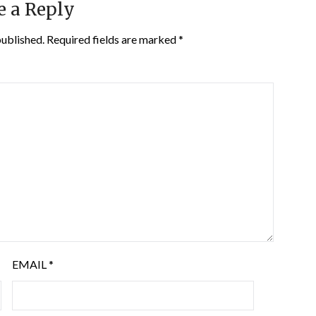
e a Reply
published.
Required fields are marked
*
EMAIL
*