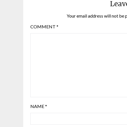
Leav
Your email address will not be 
COMMENT
*
NAME
*