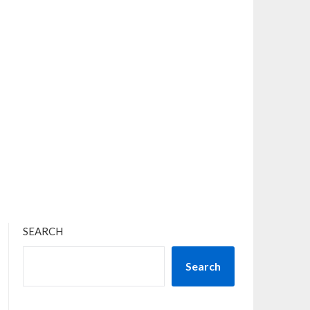
SEARCH
Search