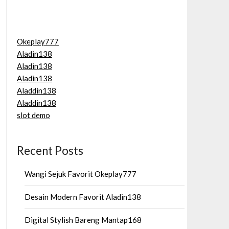
Okeplay777
Aladin138
Aladin138
Aladin138
Aladdin138
Aladdin138
slot demo
Recent Posts
Wangi Sejuk Favorit Okeplay777
Desain Modern Favorit Aladin138
Digital Stylish Bareng Mantap168