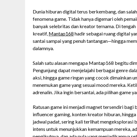
Dunia hiburan digital terus berkembang, dan salah
fenomena game. Tidak hanya digemari oleh pemain
banyak selebritas dan kreator ternama. Di tenga
kreatif,
Mantap168
hadir sebagai ruang digital 
santai sampai yang penuh tantangan—hingga mem
dalamnya.
Salah satu alasan mengapa Mantap168 begitu dim
Pengunjung dapat menjelajahi berbagai genre dalam
aksi, hingga game ringan yang cocok dimainkan unt
menemukan game yang sesuai mood mereka. Ketik
adrenalin. Jika ingin bersantai, ada pilihan game
Ratusan game ini menjadi magnet tersendiri bagi b
influencer gaming, konten kreator hiburan, hingga
jadwal padat, sering kali terlihat mengeksploras
intens untuk menunjukkan kemampuan mereka, ad
pengikutnya, dan ada pula yang menjadikannya se