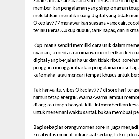
Salah satu alasan suasana sore terasa makin leng
memberikan pengalaman yang simple namun tetap e
melelahkan, memiliki ruang digital yang tidak memak
Okeplay777 menawarkan suasana yang cair, cocok 
terlalu keras. Cukup duduk, tarik napas, dan nikma
Kopi manis sendiri memiliki cara unik dalam mem
nyaman, sementara aromanya memberikan ketenang
digital yang berjalan halus dan tidak ribut, sore 
pengguna menggambarkan pengalaman ini sebagai 
kafe mahal atau mencari tempat khusus untuk bers
Tak hanya itu, vibes Okeplay777 di sore hari tera
namun tetap energik. Warna-warna lembut membuat
dijangkau tanpa banyak klik. Ini memberikan kes
untuk menemani waktu santai, bukan membuat pe
Bagi sebagian orang, momen sore ini juga menjadi 
kreativitas muncul bukan saat sedang bekerja kera