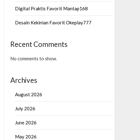
Digital Praktis Favorit Mantap168
Desain Kekinian Favorit Okeplay777
Recent Comments
No comments to show.
Archives
August 2026
July 2026
June 2026
May 2026