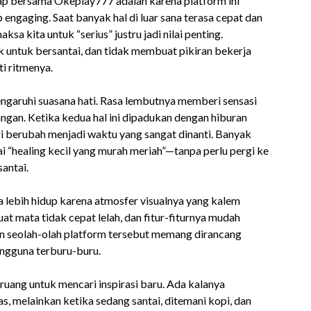
kap bersama Okeplay777 adalah karena platform ini
ngaging. Saat banyak hal di luar sana terasa cepat dan
sa kita untuk “serius” justru jadi nilai penting.
untuk bersantai, dan tidak membuat pikiran bekerja
ti ritmenya.
engaruhi suasana hati. Rasa lembutnya memberi sensasi
an. Ketika kedua hal ini dipadukan dengan hiburan
hari berubah menjadi waktu yang sangat dinanti. Banyak
“healing kecil yang murah meriah”—tanpa perlu pergi ke
antai.
sa lebih hidup karena atmosfer visualnya yang kalem
 mata tidak cepat lelah, dan fitur-fiturnya mudah
an seolah-olah platform tersebut memang dirancang
ngguna terburu-buru.
ruang untuk mencari inspirasi baru. Ada kalanya
s, melainkan ketika sedang santai, ditemani kopi, dan