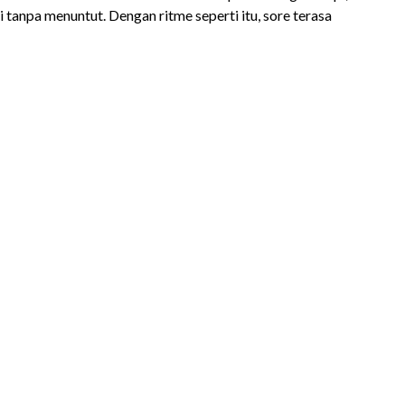
tanpa menuntut. Dengan ritme seperti itu, sore terasa