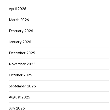
April 2026
March 2026
February 2026
January 2026
December 2025
November 2025
October 2025
September 2025
August 2025
July 2025