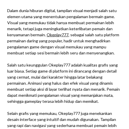
Dalam dunia hiburan digital, tampilan visual menjadi salah satu
elemen utama yang menentukan pengalaman bermain game.
Visual yang memukau tidak hanya membuat permainan lebih
menarik, tetapi juga meningkatkan keterlibatan pemain dan
kenyamanan bermain.
Okeplay777
, sebagai salah satu platform
permainan daring yang populer, hadir untuk menghadirkan
pengalaman game dengan visual memukau yang mampu
membuat setiap sesi bermain lebih seru dan menyenangkan.
Salah satu keunggulan Okeplay777 adalah kualitas grafis yang
luar biasa. Setiap game di platform ini dirancang dengan detail
yang cermat, mulai dari karakter hingga latar belakang
permainan. Animasi yang halus dan efek visual yang dinamis
membuat setiap aksi di layar terlihat nyata dan menarik. Pemain
dapat menikmati pengalaman visual yang memanjakan mata,
sehingga gameplay terasa lebih hidup dan memikat.
Selain grafis yang memukau, Okeplay777 juga menekankan
desain interface yang intuitif dan mudah digunakan. Tampilan
yang rapi dan navigasi yang sederhana membuat pemain lebih