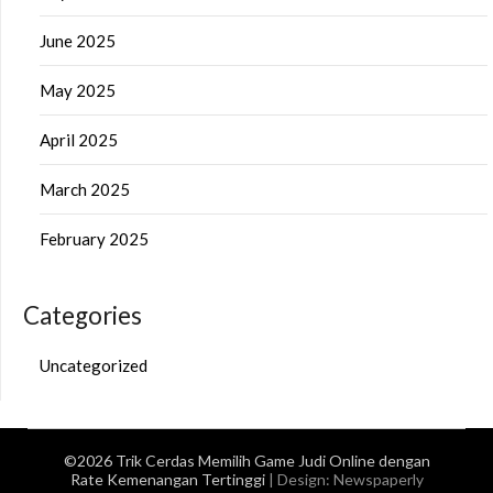
June 2025
May 2025
April 2025
March 2025
February 2025
Categories
Uncategorized
©2026 Trik Cerdas Memilih Game Judi Online dengan
Rate Kemenangan Tertinggi
| Design:
Newspaperly