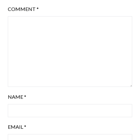
COMMENT
*
NAME
*
EMAIL
*