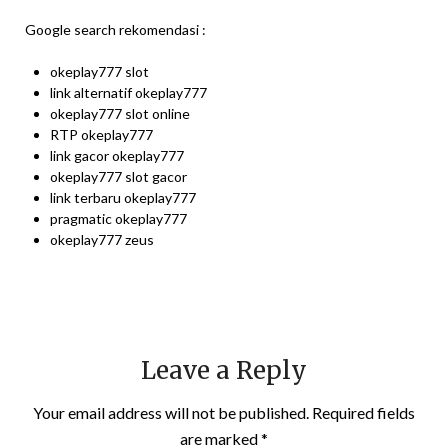
Google search rekomendasi :
okeplay777 slot
link alternatif okeplay777
okeplay777 slot online
RTP okeplay777
link gacor okeplay777
okeplay777 slot gacor
link terbaru okeplay777
pragmatic okeplay777
okeplay777 zeus
Leave a Reply
Your email address will not be published.
Required fields
are marked
*