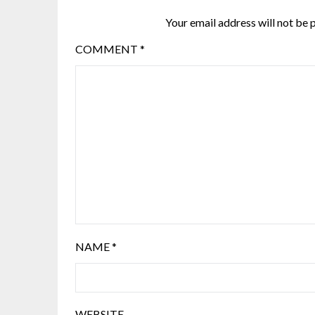
Your email address will not be 
COMMENT
*
NAME
*
WEBSITE