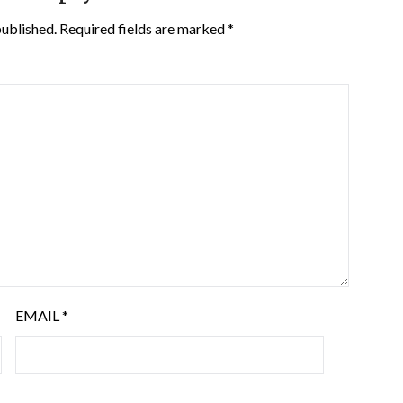
published.
Required fields are marked
*
EMAIL
*