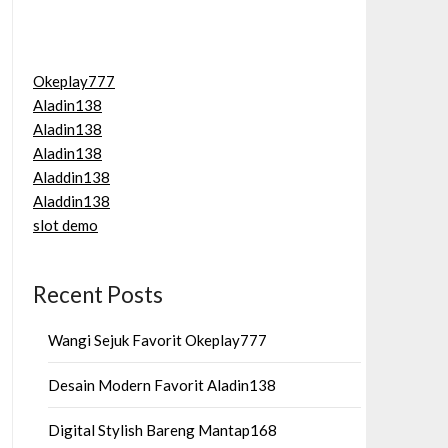
Okeplay777
Aladin138
Aladin138
Aladin138
Aladdin138
Aladdin138
slot demo
Recent Posts
Wangi Sejuk Favorit Okeplay777
Desain Modern Favorit Aladin138
Digital Stylish Bareng Mantap168