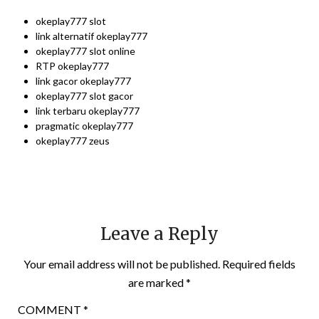
okeplay777 slot
link alternatif okeplay777
okeplay777 slot online
RTP okeplay777
link gacor okeplay777
okeplay777 slot gacor
link terbaru okeplay777
pragmatic okeplay777
okeplay777 zeus
Leave a Reply
Your email address will not be published.
Required fields
are marked
*
COMMENT
*