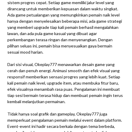
sistem progres cepat. Setiap game memiliki jalur level yang
dirancang untuk memberikan kepuasan dalam waktu singkat.
Ada game petualangan yang memungkinkan pemain naik level
hanya dengan menyelesaikan beberapa misi, ada game strategi
yang memberi upgrade tiap kali pemain berhasil mengalahkan
lawan, dan ada pula game kasual yang dibuat agar
perkembangan terasa ringan dan menyenangkan. Dengan
pilihan seluas ini, pemain bisa menyesuaikan gaya bermain
sesuai mood harian.
Dari sisi visual, Okeplay777 menawarkan desain game yang
cerah dan penuh energi. Animasi smooth dan efek visual yang
responsif memberikan sensasi progres yang lebih kuat. Setiap
kali pemain naik level, upgrade item, atau membuka fitur baru,
efek visualnya menambah rasa puas. Pengalaman ini membuat
tiap sesi bermain terasa hidup dan membuat pemain ingin terus
kembali melanjutkan permainan.
Tidak hanya soal grafik dan gameplay, Okeplay777 juga
memperkuat pengalaman pemain melalui event dalam platform.
Event-event ini hadir secara berkala dengan tema berbeda,