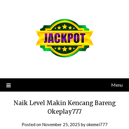
Skip
to
content
Menu
Naik Level Makin Kencang Bareng
Okeplay777
Posted on
November 25, 2025
by
okemei777