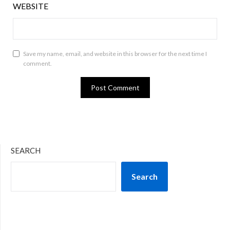
WEBSITE
Save my name, email, and website in this browser for the next time I
comment.
SEARCH
Search