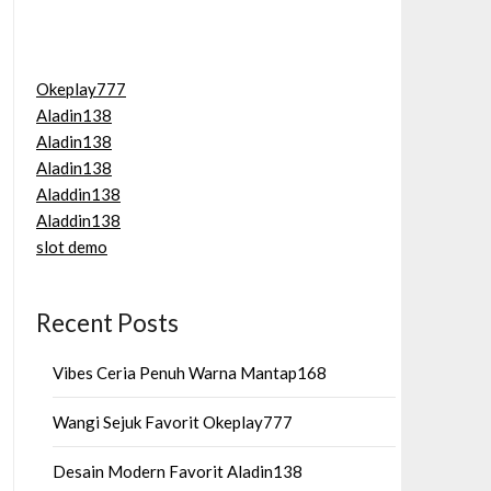
Okeplay777
Aladin138
Aladin138
Aladin138
Aladdin138
Aladdin138
slot demo
Recent Posts
Vibes Ceria Penuh Warna Mantap168
Wangi Sejuk Favorit Okeplay777
Desain Modern Favorit Aladin138