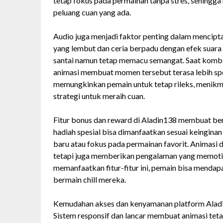
tetap fokus pada permainan tanpa stres, sehingg
peluang cuan yang ada.
Audio juga menjadi faktor penting dalam mencipta
yang lembut dan ceria berpadu dengan efek suar
santai namun tetap memacu semangat. Saat kombi
animasi membuat momen tersebut terasa lebih spe
memungkinkan pemain untuk tetap rileks, menikm
strategi untuk meraih cuan.
Fitur bonus dan reward di Aladin138 membuat berma
hadiah spesial bisa dimanfaatkan sesuai keingina
baru atau fokus pada permainan favorit. Animasi dan
tetapi juga memberikan pengalaman yang memotiv
memanfaatkan fitur-fitur ini, pemain bisa mend
bermain chill mereka.
Kemudahan akses dan kenyamanan platform Aladin
Sistem responsif dan lancar membuat animasi tetap 