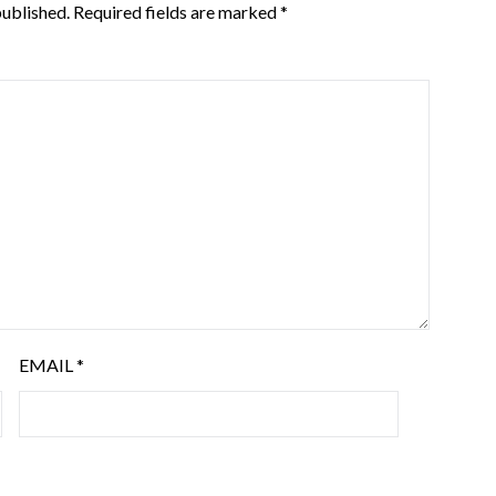
published.
Required fields are marked
*
EMAIL
*