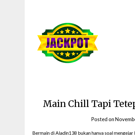
Skip
to
content
Main Chill Tapi Tet
Posted on
Novembe
Bermain di
Aladin138
bukan hanya soal mengejar 