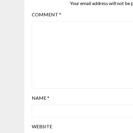
Your email address will not be 
COMMENT
*
NAME
*
WEBSITE