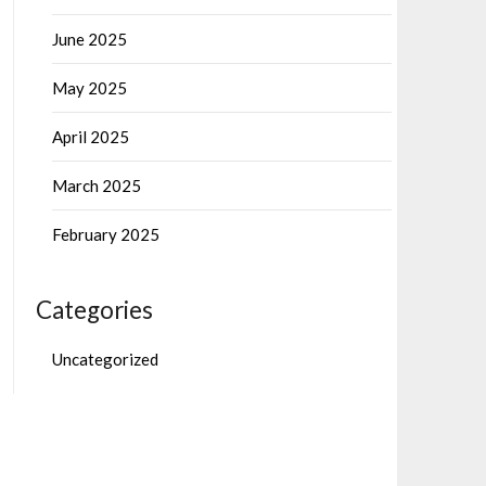
June 2025
May 2025
April 2025
March 2025
February 2025
Categories
Uncategorized