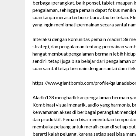
berbagai perangkat, baik ponsel, tablet, maupun
pengalaman, sehingga pemain dapat fokus menik
cuan tanpa merasa terburu-buru atau tertekan. Fl
yang ingin menikmati permainan secara santai nam
Interaksi dengan komunitas pemain Aladin138 me
strategi, dan pengalaman tentang permainan sambi
hangat membuat pengalaman bermain lebih hidup,
sendiri, tetapi juga bisa belajar dari pengalaman
cuan sambil tetap bermain dengan santai dan rilek
https://www.giantbomb.com/profile/qalunadebo
Aladin138 menghadirkan pengalaman bermain yang
Kombinasi visual menarik, audio yang harmonis, b
kenyamanan akses di berbagai perangkat mencip
dan produktif. Pemain bisa menentukan tempo dan 
membuka peluang untuk meraih cuan di setiap pu
berarti kalah peluang, karena setiap sesi bisa m