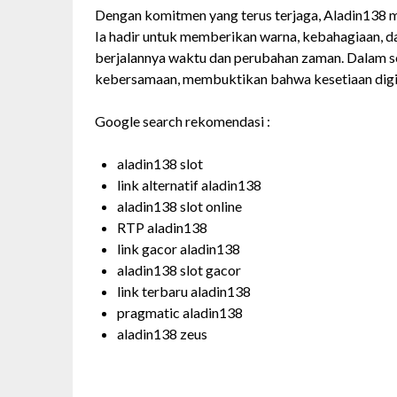
Dengan komitmen yang terus terjaga, Aladin138 m
Ia hadir untuk memberikan warna, kebahagiaan, dan
berjalannya waktu dan perubahan zaman. Dalam s
kebersamaan, membuktikan bahwa kesetiaan digita
Google search rekomendasi :
aladin138 slot
link alternatif aladin138
aladin138 slot online
RTP aladin138
link gacor aladin138
aladin138 slot gacor
link terbaru aladin138
pragmatic aladin138
aladin138 zeus