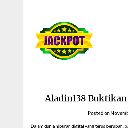
Skip
to
content
Aladin138 Buktikan
Posted on
Novemb
Dalam dunia hiburan digital yang terus berubah, ba