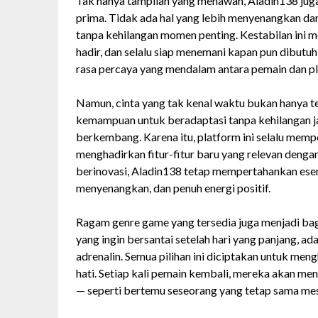
Tak hanya tampilan yang menawan, Aladin138 juga 
prima. Tidak ada hal yang lebih menyenangkan da
tanpa kehilangan momen penting. Kestabilan ini me
hadir, dan selalu siap menemani kapan pun dibutuh
rasa percaya yang mendalam antara pemain dan p
Namun, cinta yang tak kenal waktu bukan hanya te
kemampuan untuk beradaptasi tanpa kehilangan jat
berkembang. Karena itu, platform ini selalu memp
menghadirkan fitur-fitur baru yang relevan denga
berinovasi, Aladin138 tetap mempertahankan esen
menyenangkan, dan penuh energi positif.
Ragam genre game yang tersedia juga menjadi bag
yang ingin bersantai setelah hari yang panjang, 
adrenalin. Semua pilihan ini diciptakan untuk me
hati. Setiap kali pemain kembali, mereka akan m
— seperti bertemu seseorang yang tetap sama mesk