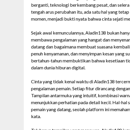
berganti, teknologi berkembang pesat, dan selera
tengah arus perubahan itu, ada satu hal yang teta
momen, menjadi bukti nyata bahwa cinta sejati m
Sejak awal kemunculannya, Aladin138 bukan hanya d
membawa pengalaman yang hangat dan menyenangka
datang dan bagaimana membuat suasana kembali cer
penuh kenyamanan, dan menyimpan kesan yang suli
bertahun-tahun membuktikan bahwa kesetiaan tid
dalam dunia hiburan digital.
Cinta yang tidak kenal waktu di Aladin138 tercerm
pengalaman pemain. Setiap fitur dirancang denga
Tampilan antarmuka yang intuitif, kombinasi warn
menunjukkan perhatian pada detail kecil. Hal-hal 
pemain yang datang, seolah platform ini memaham
kata.