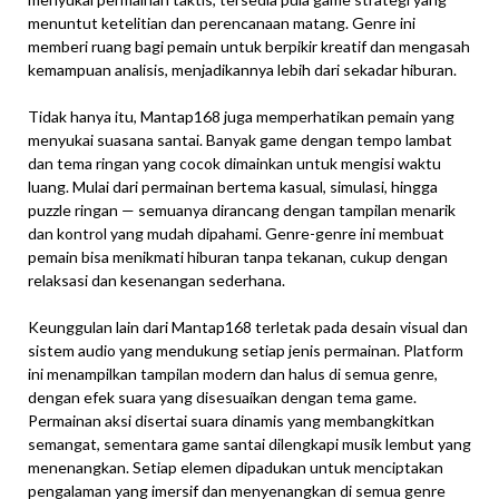
menuntut ketelitian dan perencanaan matang. Genre ini
memberi ruang bagi pemain untuk berpikir kreatif dan mengasah
kemampuan analisis, menjadikannya lebih dari sekadar hiburan.
Tidak hanya itu, Mantap168 juga memperhatikan pemain yang
menyukai suasana santai. Banyak game dengan tempo lambat
dan tema ringan yang cocok dimainkan untuk mengisi waktu
luang. Mulai dari permainan bertema kasual, simulasi, hingga
puzzle ringan — semuanya dirancang dengan tampilan menarik
dan kontrol yang mudah dipahami. Genre-genre ini membuat
pemain bisa menikmati hiburan tanpa tekanan, cukup dengan
relaksasi dan kesenangan sederhana.
Keunggulan lain dari Mantap168 terletak pada desain visual dan
sistem audio yang mendukung setiap jenis permainan. Platform
ini menampilkan tampilan modern dan halus di semua genre,
dengan efek suara yang disesuaikan dengan tema game.
Permainan aksi disertai suara dinamis yang membangkitkan
semangat, sementara game santai dilengkapi musik lembut yang
menenangkan. Setiap elemen dipadukan untuk menciptakan
pengalaman yang imersif dan menyenangkan di semua genre