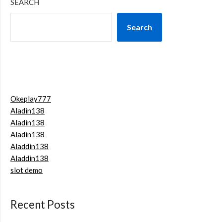
SEARCH
Search
Okeplay777
Aladin138
Aladin138
Aladin138
Aladdin138
Aladdin138
slot demo
Recent Posts