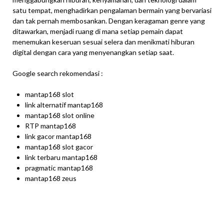
satu tempat, menghadirkan pengalaman bermain yang bervariasi
dan tak pernah membosankan. Dengan keragaman genre yang
ditawarkan, menjadi ruang di mana setiap pemain dapat
menemukan keseruan sesuai selera dan menikmati hiburan
digital dengan cara yang menyenangkan setiap saat.
Google search rekomendasi :
mantap168 slot
link alternatif mantap168
mantap168 slot online
RTP mantap168
link gacor mantap168
mantap168 slot gacor
link terbaru mantap168
pragmatic mantap168
mantap168 zeus