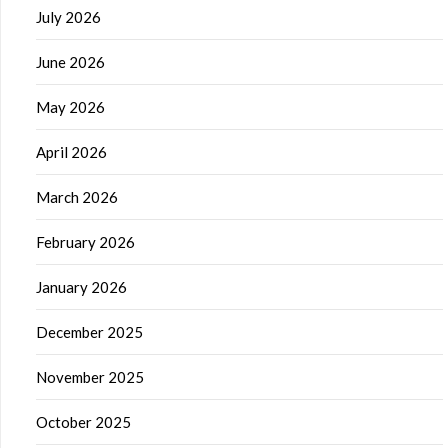
July 2026
June 2026
May 2026
April 2026
March 2026
February 2026
January 2026
December 2025
November 2025
October 2025