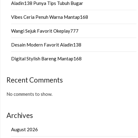
Aladin138 Punya Tips Tubuh Bugar
Vibes Ceria Penuh Warna Mantap168
Wangi Sejuk Favorit Okeplay777
Desain Modern Favorit Aladin138
Digital Stylish Bareng Mantap168
Recent Comments
No comments to show.
Archives
August 2026