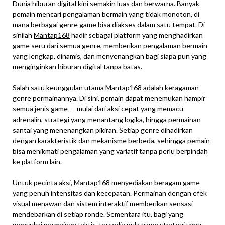
Dunia hiburan digital kini semakin luas dan berwarna. Banyak
pemain mencari pengalaman bermain yang tidak monoton, di
mana berbagai genre game bisa diakses dalam satu tempat. Di
sinilah
Mantap168
hadir sebagai platform yang menghadirkan
game seru dari semua genre, memberikan pengalaman bermain
yang lengkap, dinamis, dan menyenangkan bagi siapa pun yang
menginginkan hiburan digital tanpa batas.
Salah satu keunggulan utama Mantap168 adalah keragaman
genre permainannya. Di sini, pemain dapat menemukan hampir
semua jenis game — mulai dari aksi cepat yang memacu
adrenalin, strategi yang menantang logika, hingga permainan
santai yang menenangkan pikiran. Setiap genre dihadirkan
dengan karakteristik dan mekanisme berbeda, sehingga pemain
bisa menikmati pengalaman yang variatif tanpa perlu berpindah
ke platform lain.
Untuk pecinta aksi, Mantap168 menyediakan beragam game
yang penuh intensitas dan kecepatan. Permainan dengan efek
visual menawan dan sistem interaktif memberikan sensasi
mendebarkan di setiap ronde. Sementara itu, bagi yang
menyukai permainan taktis, tersedia pula game strategi yang