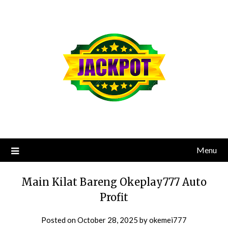
Skip
to
content
Menu
Main Kilat Bareng Okeplay777 Auto
Profit
Posted on
October 28, 2025
by
okemei777