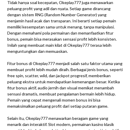
Tidak hanya soal kecepatan, Okeplay777 juga menawarkan
peluang profit yang adil dan nyata. Setiap game dirancang
dengan sistem RNG (Random Number Generator) yang
menjamin hasil acak dan transparan. Ini berarti setiap pemain
memiliki kesempatan sama untuk menang, tanpa manipulasi.
Dengan memahami pola permainan dan memanfaatkan fitur
bonus, pemain bisa merasakan sensasi profit lebih konsisten.
Inilah yang membuat main kilat di Okeplay777 terasa lebih
menguntungkan dan memuaskan.
Fitur bonus di Okeplay777 menjadi salah satu faktor utama yang
membuat profit lebih mudah diraih. Berbagai jenis bonus, seperti
free spin, scatter, wild, dan jackpot progresif, memberikan
peluang ekstra untuk mendapatkan kemenangan besar. Ketika
fitur bonus aktif, audio jernih dan visual memikat menambah
sensasi dramatis, membuat pengalaman bermain lebih hidup.
Pemain yang cepat mengenali momen bonus ini bisa
memaksimalkan peluang profit dari setiap putaran game.
Selain itu, Okeplay777 menawarkan beragam game yang
menarik dan interaktif. Slot modern, permainan kasino klasik