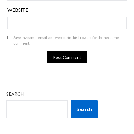
WEBSITE
Save my name, email, and website in this browser for the next time I
comment.
SEARCH
Search