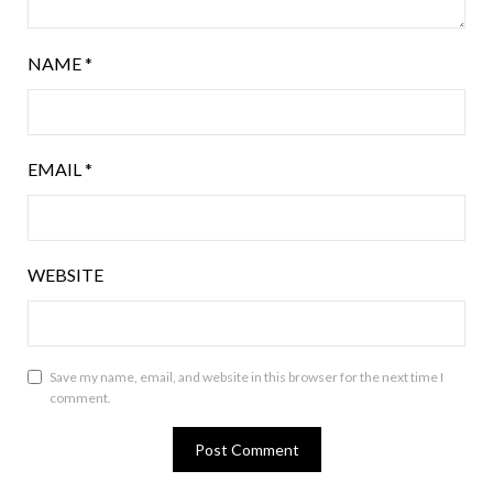
NAME
*
EMAIL
*
WEBSITE
Save my name, email, and website in this browser for the next time I
comment.