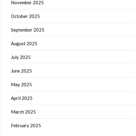
November 2025
October 2025
September 2025
August 2025
July 2025
June 2025
May 2025
April 2025
March 2025
February 2025