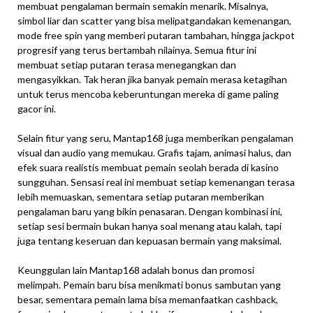
membuat pengalaman bermain semakin menarik. Misalnya,
simbol liar dan scatter yang bisa melipatgandakan kemenangan,
mode free spin yang memberi putaran tambahan, hingga jackpot
progresif yang terus bertambah nilainya. Semua fitur ini
membuat setiap putaran terasa menegangkan dan
mengasyikkan. Tak heran jika banyak pemain merasa ketagihan
untuk terus mencoba keberuntungan mereka di game paling
gacor ini.
Selain fitur yang seru, Mantap168 juga memberikan pengalaman
visual dan audio yang memukau. Grafis tajam, animasi halus, dan
efek suara realistis membuat pemain seolah berada di kasino
sungguhan. Sensasi real ini membuat setiap kemenangan terasa
lebih memuaskan, sementara setiap putaran memberikan
pengalaman baru yang bikin penasaran. Dengan kombinasi ini,
setiap sesi bermain bukan hanya soal menang atau kalah, tapi
juga tentang keseruan dan kepuasan bermain yang maksimal.
Keunggulan lain Mantap168 adalah bonus dan promosi
melimpah. Pemain baru bisa menikmati bonus sambutan yang
besar, sementara pemain lama bisa memanfaatkan cashback,