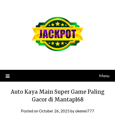
Skip
to
content
Menu
Auto Kaya Main Super Game Paling
Gacor di Mantap168
Posted on
October 26, 2025
by
okemei777