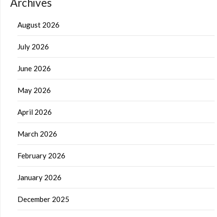
Archives
August 2026
July 2026
June 2026
May 2026
April 2026
March 2026
February 2026
January 2026
December 2025