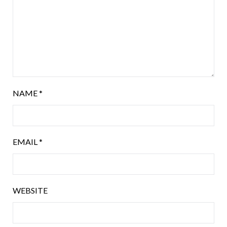
NAME
*
EMAIL
*
WEBSITE