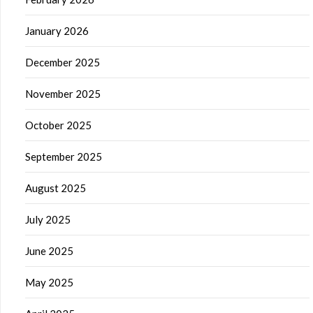
January 2026
December 2025
November 2025
October 2025
September 2025
August 2025
July 2025
June 2025
May 2025