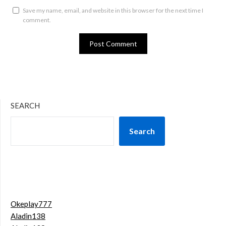
Save my name, email, and website in this browser for the next time I
comment.
SEARCH
Search
Okeplay777
Aladin138