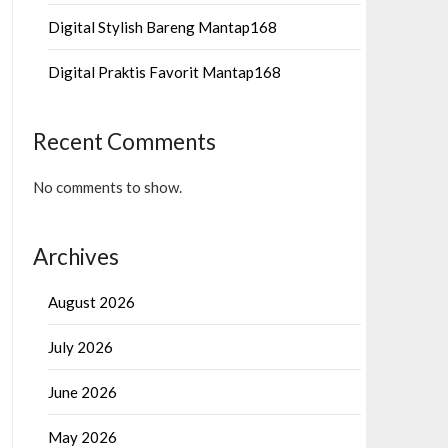
Digital Stylish Bareng Mantap168
Digital Praktis Favorit Mantap168
Recent Comments
No comments to show.
Archives
August 2026
July 2026
June 2026
May 2026