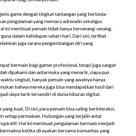
jenis game dengan tingkat tantangan yang berbeda-
kan pengalaman yang memacu adrenalin sekaligus
Hal ini membuat pemain tidak hanya bersenang-senang,
na dalam kehidupan sehari-hari. Dari sini, terlihat
melainkan juga sarana pengembangan diri yang
pat bermain bagi gamer profesional, tetapi juga sangat
dah dipahami dan antarmuka yang menarik, siapa pun
m waktu singkat, banyak pemain yang awalnya hanya
mukan bahwa mereka juga bisa mendapatkan hasil dari
adi daya tarik tersendiri di dunia hiburan digital.
ng kuat. Di sini, para pemain bisa saling berinteraksi,
m setiap permainan. Hubungan yang terjalin antar
inspiratif. Hal ini membuat pengalaman bermain menjadi
ih bermakna ketika dirayakan bersama komunitas yang