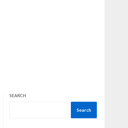
SEARCH
Search