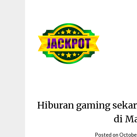
Skip
to
content
Hiburan gaming sekar
di M
Posted on
Octobe