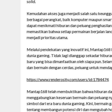
solid.
Kemudahan akses juga menjadi salah satu keunggu
berbagai perangkat, baik komputer maupun smartp
dapat menikmati hiburan dan peluang penghasilan 
memastikan bahwa setiap permainan berjalan lan
menjadi prioritas utama.
Melalui pendekatan yang inovatif ini, Mantap16
dunia gaming. Tidak lagi dianggap sekadar hibur
baru yang bisa dimanfaatkan oleh siapa pun. Sela
dan bermain dengan cerdas, peluang untuk mendapa
https://www.renderosity.com/users/id:1784474
Mantap168 telah membuktikan bahwa hiburan dan 
menggabungkan keseruan bermain dan peluang nyat
simbol dari era baru dunia gaming. Kini, bermain 
tentang membangun potensi diri dan mengubah hob