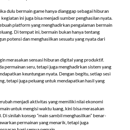
ika dulu bermain game hanya dianggap sebagai hiburan
kegiatan ini juga bisa menjadi sumber penghasilan nyata.
sebuah platform yang menghadirkan pengalaman bermain
luang. Di tempat ini, bermain bukan hanya tentang
un potensi dan menghasilkan sesuatu yang nyata dari
n merasakan sensasi hiburan digital yang produktif.
a permainan seru, tetapi juga menghadirkan sistem yang
apatkan keuntungan nyata. Dengan begitu, setiap sesi
g, tetapi juga peluang untuk mendapatkan hasil yang
ubah menjadi aktivitas yang memiliki nilai ekonomi
main untuk mengisi waktu luang, kini bisa merasakan
 Di sinilah konsep “main sambil menghasilkan” benar-
awarkan permainan yang menarik, tetapi juga
ansparan bagi semua pemain.