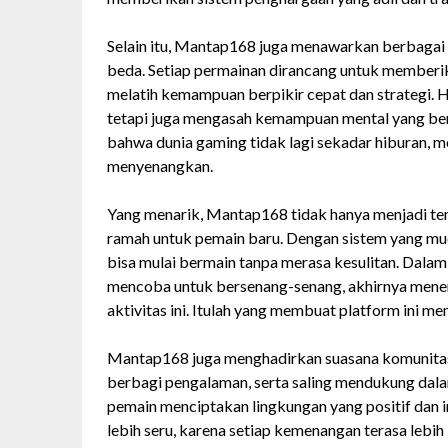
Selain itu, Mantap168 juga menawarkan berbagai 
beda. Setiap permainan dirancang untuk memberi
melatih kemampuan berpikir cepat dan strategi. 
tetapi juga mengasah kemampuan mental yang bergu
bahwa dunia gaming tidak lagi sekadar hiburan, 
menyenangkan.
Yang menarik, Mantap168 tidak hanya menjadi tem
ramah untuk pemain baru. Dengan sistem yang mu
bisa mulai bermain tanpa merasa kesulitan. Dala
mencoba untuk bersenang-senang, akhirnya mene
aktivitas ini. Itulah yang membuat platform ini menj
Mantap168 juga menghadirkan suasana komunitas ya
berbagi pengalaman, serta saling mendukung dala
pemain menciptakan lingkungan yang positif dan 
lebih seru, karena setiap kemenangan terasa leb