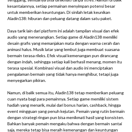
kesantaiannya, setiap permainan menyimpan potensi besar
untuk memberikan keuntungan. Di sinilah letak keunikan
Aladin138: hiburan dan peluang datang dalam satu paket.
Daya tarik lain dari platform ini adalah tampilan visual dan efek
audio yang menenangkan. Setiap game di Aladin138 memiliki
desain grafis yang memanjakan mata dengan warna cerah dan
animasi halus. Musik latar yang lembut juga membuat suasana
bermain terasa rileks. Efek visual kemenangan pun dirancang
dengan indah, sehingga setiap kali berhasil menang, momen itu
terasa spesial. Kombinasi visual dan audio ini menciptakan
pengalaman bermain yang tidak hanya menghibur, tetapi juga
menyegarkan pikiran.
Namun, di balik semua itu, Aladin138 tetap memberikan peluang
cuan nyata bagi para pemainnya. Setiap game memiliki sistem
hadiah yang menarik, mulai dari bonus harian, cashback, hingga
event mingguan yang penuh kejutan. Pemain yang rutin bermain
dengan strategi ringan pun bisa menikmati hasil yang konsisten.
Bahkan banyak pemain mengaku bahwa dengan bermain santai
saja, mereka tetap bisa meraih kemenangan dan keuntungan