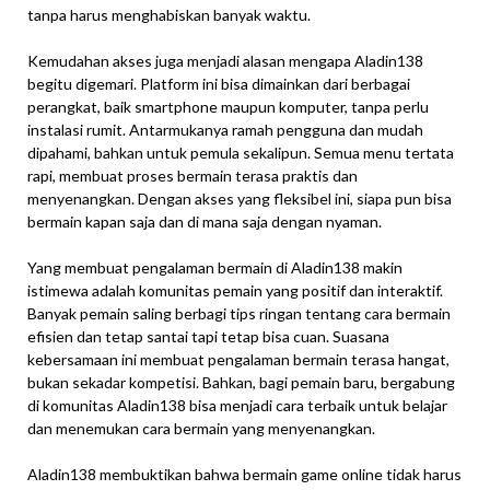
tanpa harus menghabiskan banyak waktu.
Kemudahan akses juga menjadi alasan mengapa Aladin138
begitu digemari. Platform ini bisa dimainkan dari berbagai
perangkat, baik smartphone maupun komputer, tanpa perlu
instalasi rumit. Antarmukanya ramah pengguna dan mudah
dipahami, bahkan untuk pemula sekalipun. Semua menu tertata
rapi, membuat proses bermain terasa praktis dan
menyenangkan. Dengan akses yang fleksibel ini, siapa pun bisa
bermain kapan saja dan di mana saja dengan nyaman.
Yang membuat pengalaman bermain di Aladin138 makin
istimewa adalah komunitas pemain yang positif dan interaktif.
Banyak pemain saling berbagi tips ringan tentang cara bermain
efisien dan tetap santai tapi tetap bisa cuan. Suasana
kebersamaan ini membuat pengalaman bermain terasa hangat,
bukan sekadar kompetisi. Bahkan, bagi pemain baru, bergabung
di komunitas Aladin138 bisa menjadi cara terbaik untuk belajar
dan menemukan cara bermain yang menyenangkan.
Aladin138 membuktikan bahwa bermain game online tidak harus