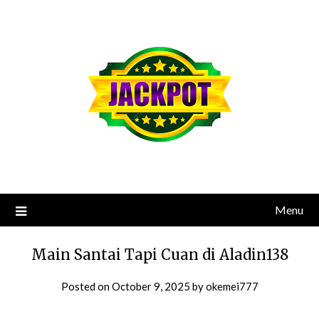
Skip
to
content
Menu
Main Santai Tapi Cuan di Aladin138
Posted on
October 9, 2025
by
okemei777