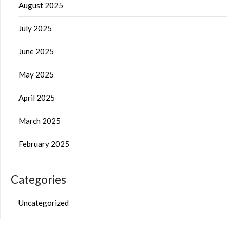
August 2025
July 2025
June 2025
May 2025
April 2025
March 2025
February 2025
Categories
Uncategorized