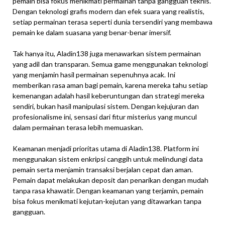
pemain bisa fokus menikmati permainan tanpa gangguan teknis.
Dengan teknologi grafis modern dan efek suara yang realistis,
setiap permainan terasa seperti dunia tersendiri yang membawa
pemain ke dalam suasana yang benar-benar imersif.
Tak hanya itu, Aladin138 juga menawarkan sistem permainan
yang adil dan transparan. Semua game menggunakan teknologi
yang menjamin hasil permainan sepenuhnya acak. Ini
memberikan rasa aman bagi pemain, karena mereka tahu setiap
kemenangan adalah hasil keberuntungan dan strategi mereka
sendiri, bukan hasil manipulasi sistem. Dengan kejujuran dan
profesionalisme ini, sensasi dari fitur misterius yang muncul
dalam permainan terasa lebih memuaskan.
Keamanan menjadi prioritas utama di Aladin138. Platform ini
menggunakan sistem enkripsi canggih untuk melindungi data
pemain serta menjamin transaksi berjalan cepat dan aman.
Pemain dapat melakukan deposit dan penarikan dengan mudah
tanpa rasa khawatir. Dengan keamanan yang terjamin, pemain
bisa fokus menikmati kejutan-kejutan yang ditawarkan tanpa
gangguan.