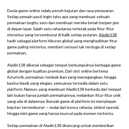
Dunia game online selalu penuh kejutan dan rasa penasaran.
Setiap pemain pasti ingin tahu apa yang membuat sebuah
permainan begitu seru dan membuat mereka betah berjam-jam
di depan layar. Salah satu rahasianya terletak pada fitur-fitur
misterius yang tersembunyi di balik setiap putaran.
Aladin138
hadir sebagai platform hiburan global yang menghadirkan fitur
game paling misterius, memberi sensasi tak terduga di setiap
permainan.
Aladin138 dikenal sebagai tempat berkumpulnya berbagai game
global dengan kualitas premium. Dari slot online bertema
futuristik, permainan tembak ikan yang menegangkan, hingga
kasino klasik yang elegan, semuanya tersedia dalam satu
platform. Namun, yang membuat Aladin138 berbeda dari tempat
lain bukan hanya jumlah permainannya, melainkan fitur-fitur unik
yang ada di dalamnya. Banyak game di platform ini menyimpan
kejutan tersembunyi — mulai dari bonus rahasia, simbol spesial,
hingga mini game yang hanya muncul pada momen tertentu.
Setiap permainan di Aladin138 dirancang untuk memberikan