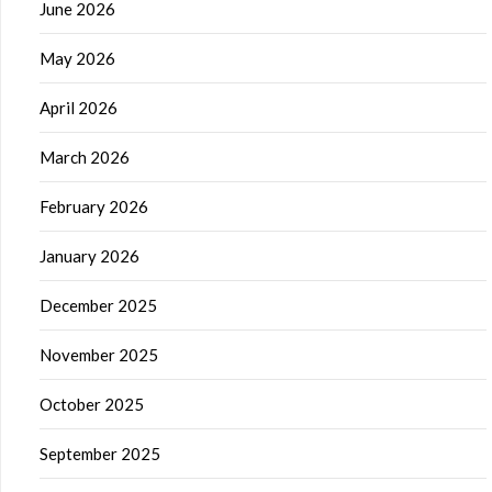
June 2026
May 2026
April 2026
March 2026
February 2026
January 2026
December 2025
November 2025
October 2025
September 2025