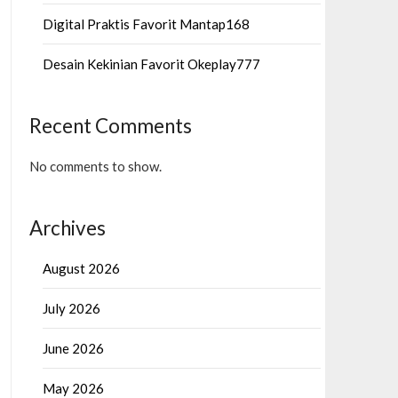
Digital Praktis Favorit Mantap168
Desain Kekinian Favorit Okeplay777
Recent Comments
No comments to show.
Archives
August 2026
July 2026
June 2026
May 2026