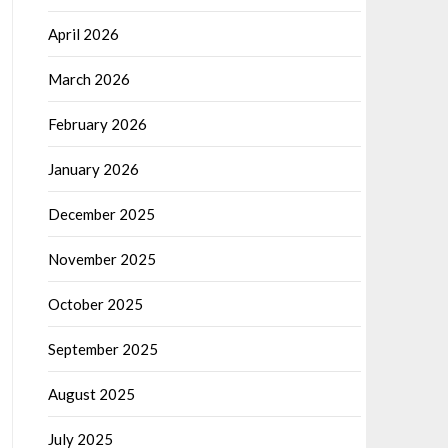
April 2026
March 2026
February 2026
January 2026
December 2025
November 2025
October 2025
September 2025
August 2025
July 2025