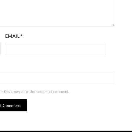
EMAIL
*
in this browser for the next time I comment.