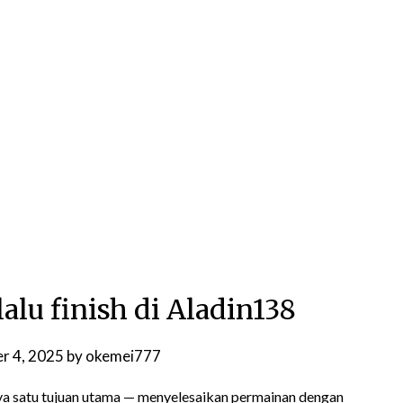
alu finish di Aladin138
r 4, 2025
by
okemei777
nya satu tujuan utama — menyelesaikan permainan dengan