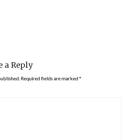
e a Reply
published.
Required fields are marked
*