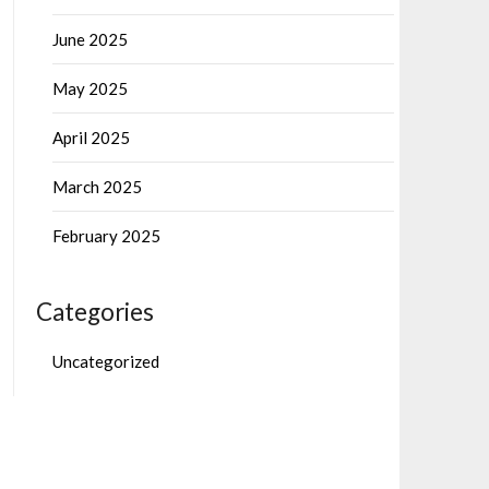
June 2025
May 2025
April 2025
March 2025
February 2025
Categories
Uncategorized