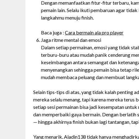
Dengan memanfaatkan fitur-fitur terbaru, k
pemain lain. Selalu ikuti pembaruan agar tida
langkahmu menuju finish.
Baca juga :
Cara bermain ala pro player
Jaga ritme mental dan emosi
Dalam setiap permainan, emosi yang tidak stab
terburu-buru atau mudah panik cenderung mem
keseimbangan antara semangat dan ketenanga
menyenangkan sehingga pemain bisa tetap rile
mudah membaca peluang dan membuat langka
Selain tips-tips di atas, yang tidak kalah penting
mereka selalu menang, tapi karena mereka terus b
setiap sesi permainan bisa jadi kesempatan untu
dan memperbaiki gaya bermain. Dengan berlatih 
— hingga akhirnya finish bukan lagi tantangan, tap
Yang menarik, Aladin138 tidak hanya menghadirka