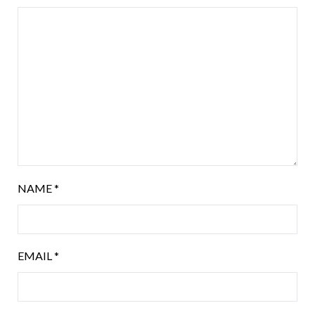
NAME
*
EMAIL
*