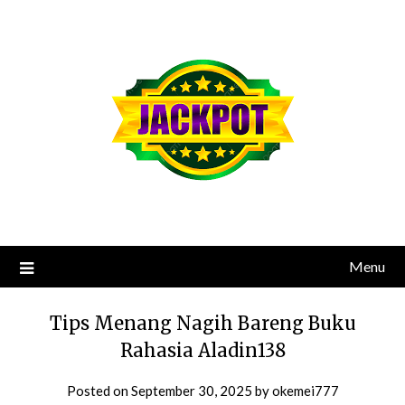
Skip
to
content
Menu
Tips Menang Nagih Bareng Buku
Rahasia Aladin138
Posted on
September 30, 2025
by
okemei777