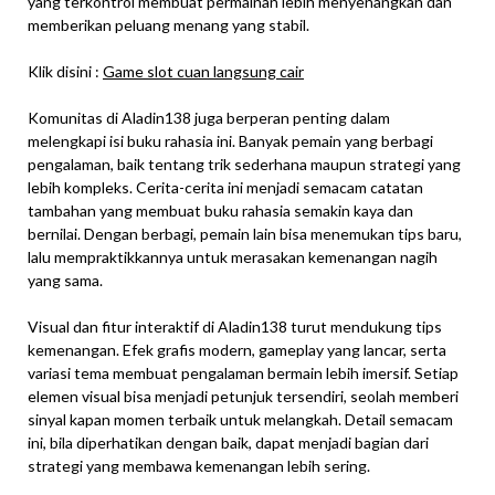
yang terkontrol membuat permainan lebih menyenangkan dan
memberikan peluang menang yang stabil.
Klik disini :
Game slot cuan langsung cair
Komunitas di Aladin138 juga berperan penting dalam
melengkapi isi buku rahasia ini. Banyak pemain yang berbagi
pengalaman, baik tentang trik sederhana maupun strategi yang
lebih kompleks. Cerita-cerita ini menjadi semacam catatan
tambahan yang membuat buku rahasia semakin kaya dan
bernilai. Dengan berbagi, pemain lain bisa menemukan tips baru,
lalu mempraktikkannya untuk merasakan kemenangan nagih
yang sama.
Visual dan fitur interaktif di Aladin138 turut mendukung tips
kemenangan. Efek grafis modern, gameplay yang lancar, serta
variasi tema membuat pengalaman bermain lebih imersif. Setiap
elemen visual bisa menjadi petunjuk tersendiri, seolah memberi
sinyal kapan momen terbaik untuk melangkah. Detail semacam
ini, bila diperhatikan dengan baik, dapat menjadi bagian dari
strategi yang membawa kemenangan lebih sering.