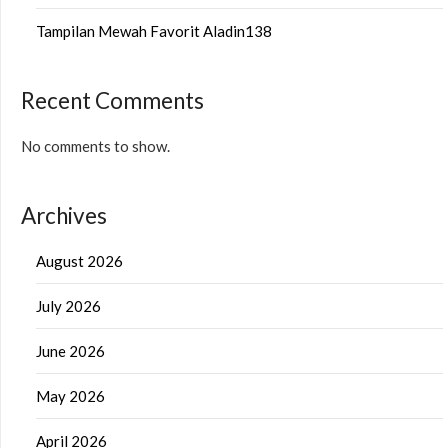
Tampilan Mewah Favorit Aladin138
Recent Comments
No comments to show.
Archives
August 2026
July 2026
June 2026
May 2026
April 2026