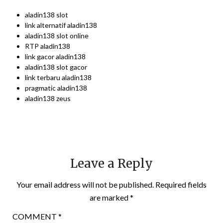
aladin138 slot
link alternatif aladin138
aladin138 slot online
RTP aladin138
link gacor aladin138
aladin138 slot gacor
link terbaru aladin138
pragmatic aladin138
aladin138 zeus
Leave a Reply
Your email address will not be published.
Required fields
are marked
*
COMMENT
*