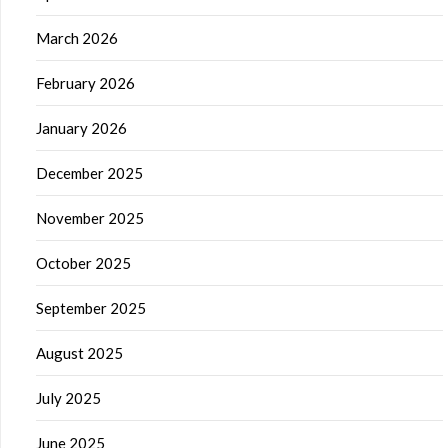
March 2026
February 2026
January 2026
December 2025
November 2025
October 2025
September 2025
August 2025
July 2025
June 2025