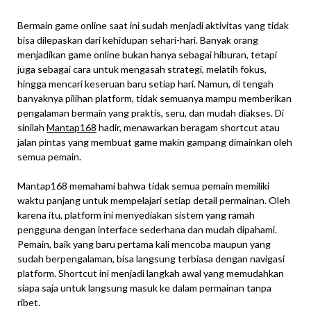
Bermain game online saat ini sudah menjadi aktivitas yang tidak
bisa dilepaskan dari kehidupan sehari-hari. Banyak orang
menjadikan game online bukan hanya sebagai hiburan, tetapi
juga sebagai cara untuk mengasah strategi, melatih fokus,
hingga mencari keseruan baru setiap hari. Namun, di tengah
banyaknya pilihan platform, tidak semuanya mampu memberikan
pengalaman bermain yang praktis, seru, dan mudah diakses. Di
sinilah
Mantap168
hadir, menawarkan beragam shortcut atau
jalan pintas yang membuat game makin gampang dimainkan oleh
semua pemain.
Mantap168 memahami bahwa tidak semua pemain memiliki
waktu panjang untuk mempelajari setiap detail permainan. Oleh
karena itu, platform ini menyediakan sistem yang ramah
pengguna dengan interface sederhana dan mudah dipahami.
Pemain, baik yang baru pertama kali mencoba maupun yang
sudah berpengalaman, bisa langsung terbiasa dengan navigasi
platform. Shortcut ini menjadi langkah awal yang memudahkan
siapa saja untuk langsung masuk ke dalam permainan tanpa
ribet.