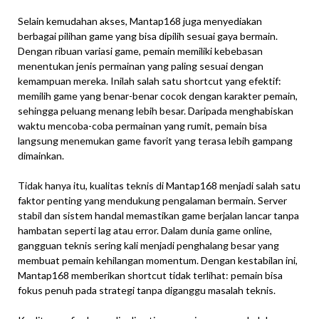
Selain kemudahan akses, Mantap168 juga menyediakan
berbagai pilihan game yang bisa dipilih sesuai gaya bermain.
Dengan ribuan variasi game, pemain memiliki kebebasan
menentukan jenis permainan yang paling sesuai dengan
kemampuan mereka. Inilah salah satu shortcut yang efektif:
memilih game yang benar-benar cocok dengan karakter pemain,
sehingga peluang menang lebih besar. Daripada menghabiskan
waktu mencoba-coba permainan yang rumit, pemain bisa
langsung menemukan game favorit yang terasa lebih gampang
dimainkan.
Tidak hanya itu, kualitas teknis di Mantap168 menjadi salah satu
faktor penting yang mendukung pengalaman bermain. Server
stabil dan sistem handal memastikan game berjalan lancar tanpa
hambatan seperti lag atau error. Dalam dunia game online,
gangguan teknis sering kali menjadi penghalang besar yang
membuat pemain kehilangan momentum. Dengan kestabilan ini,
Mantap168 memberikan shortcut tidak terlihat: pemain bisa
fokus penuh pada strategi tanpa diganggu masalah teknis.