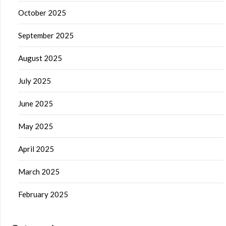
October 2025
September 2025
August 2025
July 2025
June 2025
May 2025
April 2025
March 2025
February 2025