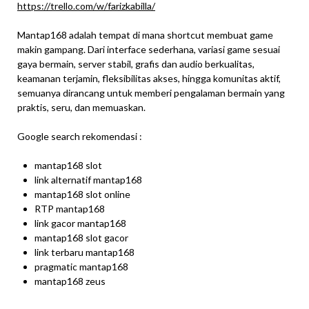
https://trello.com/w/farizkabilla/
Mantap168 adalah tempat di mana shortcut membuat game
makin gampang. Dari interface sederhana, variasi game sesuai
gaya bermain, server stabil, grafis dan audio berkualitas,
keamanan terjamin, fleksibilitas akses, hingga komunitas aktif,
semuanya dirancang untuk memberi pengalaman bermain yang
praktis, seru, dan memuaskan.
Google search rekomendasi :
mantap168 slot
link alternatif mantap168
mantap168 slot online
RTP mantap168
link gacor mantap168
mantap168 slot gacor
link terbaru mantap168
pragmatic mantap168
mantap168 zeus