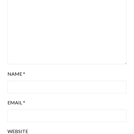
NAME
*
EMAIL
*
WEBSITE