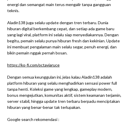
energi dan semangat main terus mengalir tanpa gangguan
teknis.
Aladin138 juga selalu update dengan tren terbaru. Dunia
hiburan digital berkembang cepat, dan setiap ada game baru
yang lagi viral, platform ini selalu siap menyediakannya. Dengan
begitu, pemain selalu punya hiburan fresh dan kekinian. Update
ini membuat pengalaman main selalu segar, penuh energi, dan
bikin pemain nggak pernah bosan.
https://ko-fi.com/octaviaruce
Dengan semua keunggulan ini, jelas kalau Aladin138 adalah
platform hiburan yang selalu menghadirkan sensasi power full
tanpa henti. Koleksi game yang lengkap, gameplay modern,
bonus mengejutkan, komunitas aktif, sistem keamanan terjamin,
server stabil, hingga update tren terbaru berpadu menciptakan
hiburan yang benar-benar tak terlupakan.
Google search rekomendasi :