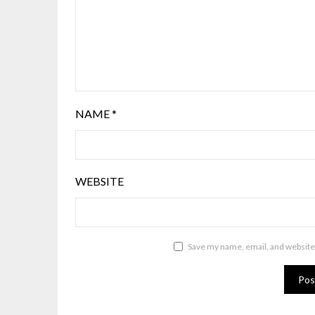
NAME
*
WEBSITE
Save my name, email, and website 