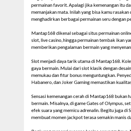
permainan favorit. Apalagi jika kemenangan itu da
memanjakan mata. Inilah yang bisa kamu rasakan 
menghadirkan berbagai permainan seru dengan pe
Mantap168 dikenal sebagai situs permainan onlin
slot, live casino, hingga permainan tembak ikan ya
memberikan pengalaman bermain yang menyenang
Slot menjadi daya tarik utama di Mantap168. Kol
gaya bermain. Mulai dari slot klasik dengan desa
memukau dan fitur bonus menguntungkan. Penyedi
Habanero, dan Joker Gaming memastikan kualitas
Sensasi kemenangan cerah di Mantap168 bukan han
bermain. Misalnya, di game Gates of Olympus, se
efek suara yang memicu adrenalin. Begitu juga d
membuat momen jackpot terasa semakin manis d