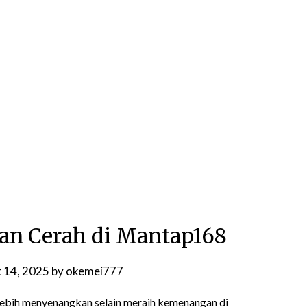
n Cerah di Mantap168
 14, 2025
by
okemei777
g lebih menyenangkan selain meraih kemenangan di