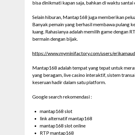
bisa dinikmati kapan saja, bahkan di waktu santai 
Selain hiburan, Mantap168 juga memberikan pelua
Banyak pemain yang berhasil membawa pulang kem
luang. Rahasianya adalah memilih game dengan R
bermain dengan bijak.
https://www.myminifactory.com/users/erikamau
Mantap168 adalah tempat yang tepat untuk meras
yang beragam, live casino interaktif, sistem tran
keseruan hadir dalam satu platform.
Google search rekomendasi :
mantap168 slot
link alternatif mantap168
mantap168 slot online
RTP mantap168