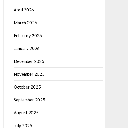
April 2026
March 2026
February 2026
January 2026
December 2025
November 2025
October 2025
September 2025
August 2025
July 2025