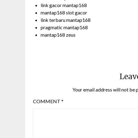
link gacor mantap168
mantap168 slot gacor
link terbaru mantap168
pragmatic mantap168
mantap168 zeus
Leav
Your email address will not be 
COMMENT
*