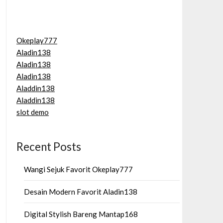
Okeplay777
Aladin138
Aladin138
Aladin138
Aladdin138
Aladdin138
slot demo
Recent Posts
Wangi Sejuk Favorit Okeplay777
Desain Modern Favorit Aladin138
Digital Stylish Bareng Mantap168