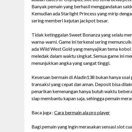
Banyak pemain yang berhasil menggandakan saldo
Kemudian ada Starlight Princess yang mirip deng
sering memberi kejutan jackpot besar.
Tidak ketinggalan Sweet Bonanza yang selalu me
warna-warni. Game ini terkenal sering memunculk
ada Wild West Gold yang menyajikan tema koboi 
meledak dalam waktu singkat. Semua game ini menj
menunjukkan angka yang sangat tinggi.
Keseruan bermain di Aladin138 bukan hanya soal 
transaksi yang cepat dan aman. Deposit bisa dil
penarikan kemenangan hanya butuh waktu beberapa
siap membantu kapan saja, sehingga pemain mera
Baca juga :
Cara bermain ala pro player
Bagi pemain yang ingin merasakan sensasi slot cu