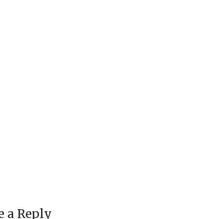
e a Reply