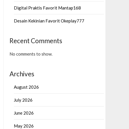
Digital Praktis Favorit Mantap168
Desain Kekinian Favorit Okeplay777
Recent Comments
No comments to show.
Archives
August 2026
July 2026
June 2026
May 2026