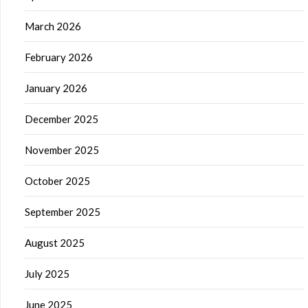
March 2026
February 2026
January 2026
December 2025
November 2025
October 2025
September 2025
August 2025
July 2025
June 2025