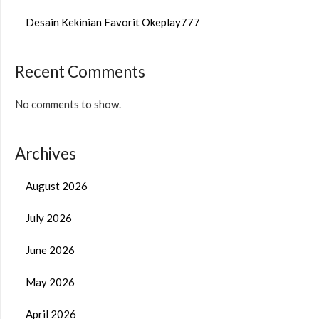
Desain Kekinian Favorit Okeplay777
Recent Comments
No comments to show.
Archives
August 2026
July 2026
June 2026
May 2026
April 2026