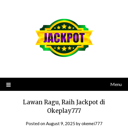
Skip
to
content
Menu
Lawan Ragu, Raih Jackpot di
Okeplay777
Posted on
August 9, 2025
by
okemei777