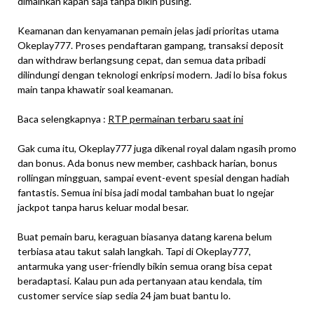
dimainkan kapan saja tanpa bikin pusing.
Keamanan dan kenyamanan pemain jelas jadi prioritas utama
Okeplay777. Proses pendaftaran gampang, transaksi deposit
dan withdraw berlangsung cepat, dan semua data pribadi
dilindungi dengan teknologi enkripsi modern. Jadi lo bisa fokus
main tanpa khawatir soal keamanan.
Baca selengkapnya :
RTP permainan terbaru saat ini
Gak cuma itu, Okeplay777 juga dikenal royal dalam ngasih promo
dan bonus. Ada bonus new member, cashback harian, bonus
rollingan mingguan, sampai event-event spesial dengan hadiah
fantastis. Semua ini bisa jadi modal tambahan buat lo ngejar
jackpot tanpa harus keluar modal besar.
Buat pemain baru, keraguan biasanya datang karena belum
terbiasa atau takut salah langkah. Tapi di Okeplay777,
antarmuka yang user-friendly bikin semua orang bisa cepat
beradaptasi. Kalau pun ada pertanyaan atau kendala, tim
customer service siap sedia 24 jam buat bantu lo.