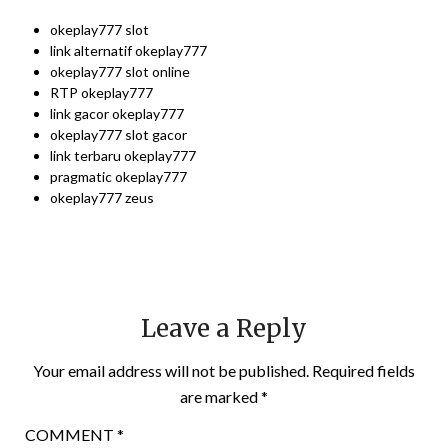
okeplay777 slot
link alternatif okeplay777
okeplay777 slot online
RTP okeplay777
link gacor okeplay777
okeplay777 slot gacor
link terbaru okeplay777
pragmatic okeplay777
okeplay777 zeus
Leave a Reply
Your email address will not be published.
Required fields
are marked
*
COMMENT
*