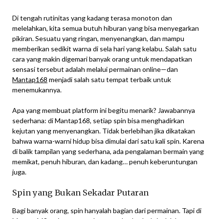
Di tengah rutinitas yang kadang terasa monoton dan
melelahkan, kita semua butuh hiburan yang bisa menyegarkan
pikiran. Sesuatu yang ringan, menyenangkan, dan mampu
memberikan sedikit warna di sela hari yang kelabu. Salah satu
cara yang makin digemari banyak orang untuk mendapatkan
sensasi tersebut adalah melalui permainan online—dan
Mantap168
menjadi salah satu tempat terbaik untuk
menemukannya.
Apa yang membuat platform ini begitu menarik? Jawabannya
sederhana: di Mantap168, setiap spin bisa menghadirkan
kejutan yang menyenangkan. Tidak berlebihan jika dikatakan
bahwa warna-warni hidup bisa dimulai dari satu kali spin. Karena
di balik tampilan yang sederhana, ada pengalaman bermain yang
memikat, penuh hiburan, dan kadang… penuh keberuntungan
juga.
Spin yang Bukan Sekadar Putaran
Bagi banyak orang, spin hanyalah bagian dari permainan. Tapi di