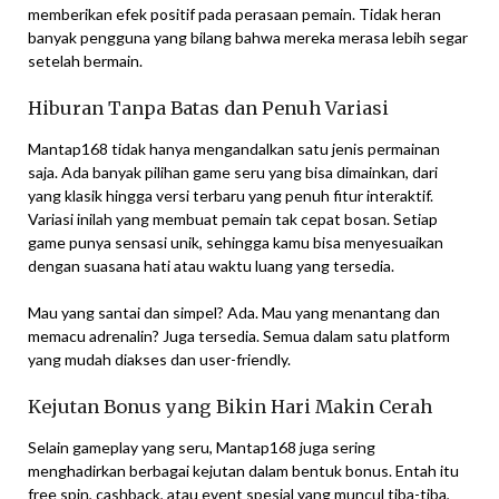
memberikan efek positif pada perasaan pemain. Tidak heran
banyak pengguna yang bilang bahwa mereka merasa lebih segar
setelah bermain.
Hiburan Tanpa Batas dan Penuh Variasi
Mantap168 tidak hanya mengandalkan satu jenis permainan
saja. Ada banyak pilihan game seru yang bisa dimainkan, dari
yang klasik hingga versi terbaru yang penuh fitur interaktif.
Variasi inilah yang membuat pemain tak cepat bosan. Setiap
game punya sensasi unik, sehingga kamu bisa menyesuaikan
dengan suasana hati atau waktu luang yang tersedia.
Mau yang santai dan simpel? Ada. Mau yang menantang dan
memacu adrenalin? Juga tersedia. Semua dalam satu platform
yang mudah diakses dan user-friendly.
Kejutan Bonus yang Bikin Hari Makin Cerah
Selain gameplay yang seru, Mantap168 juga sering
menghadirkan berbagai kejutan dalam bentuk bonus. Entah itu
free spin, cashback, atau event spesial yang muncul tiba-tiba,