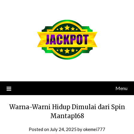
Skip
to
content
Menu
Warna-Warni Hidup Dimulai dari Spin
Mantap168
Posted on
July 24, 2025
by
okemei777