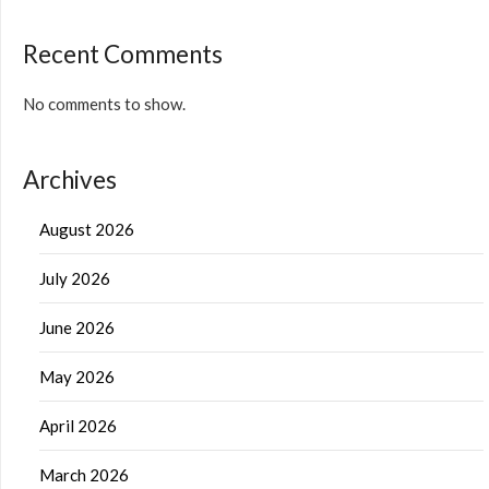
Recent Comments
No comments to show.
Archives
August 2026
July 2026
June 2026
May 2026
April 2026
March 2026