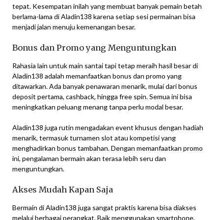
tepat. Kesempatan inilah yang membuat banyak pemain betah
berlama-lama di Aladin138 karena setiap sesi permainan bisa
menjadi jalan menuju kemenangan besar.
Bonus dan Promo yang Menguntungkan
Rahasia lain untuk main santai tapi tetap meraih hasil besar di
Aladin138 adalah memanfaatkan bonus dan promo yang
ditawarkan. Ada banyak penawaran menarik, mulai dari bonus
deposit pertama, cashback, hingga free spin. Semua ini bisa
meningkatkan peluang menang tanpa perlu modal besar.
Aladin138 juga rutin mengadakan event khusus dengan hadiah
menarik, termasuk turnamen slot atau kompetisi yang
menghadirkan bonus tambahan. Dengan memanfaatkan promo
ini, pengalaman bermain akan terasa lebih seru dan
menguntungkan.
Akses Mudah Kapan Saja
Bermain di Aladin138 juga sangat praktis karena bisa diakses
melalui berbagai perangkat. Baik menggunakan smartphone,