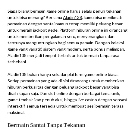
Siapa bilang bermain game online harus selalu penuh tekanan
untuk bisa menang? Bersama
Aladin138
, kamu bisa menikmati
permainan dengan santai namun tetap memiliki peluang besar
untuk meraih jackpot gede. Platform hiburan online ini dirancang
untuk memberikan pengalaman seru, menyenangkan, dan
tentunya menguntungkan bagi semua pemain. Dengan koleksi
game yang variatif, sistem yang modern, serta bonus melimpah,
Aladin138 menjadi tempat terbaik untuk bermain tanpa rasa
terbebani.
Aladin138 bukan hanya sekadar platform game online biasa.
Setiap permainan yang ada di sini dirancang untuk memberikan
hiburan berkualitas dengan peluang jackpot besar yang bisa
diraih kapan saja. Dari slot online dengan berbagai tema unik,
game tembak ikan penuh aksi, hingga live casino dengan sensasi
interaktif, semua tersedia untuk membuat sesi bermain terasa
maksimal.
Bermain Santai Tanpa Tekanan