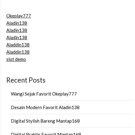
Okeplay777
Aladin138
Aladin138
Aladin138
Aladdin138
Aladdin138
slot demo
Recent Posts
Wangi Sejuk Favorit Okeplay777
Desain Modern Favorit Aladin138
Digital Stylish Bareng Mantap168
Digital Praktis Favorit Mantap168