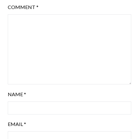
COMMENT
*
NAME
*
EMAIL
*