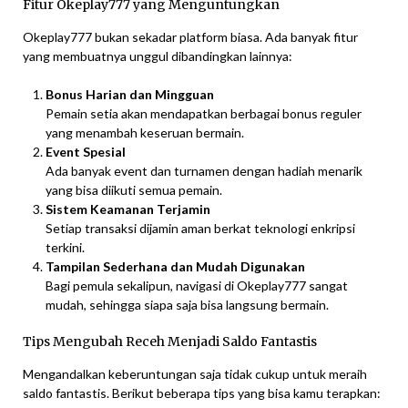
Fitur Okeplay777 yang Menguntungkan
Okeplay777 bukan sekadar platform biasa. Ada banyak fitur
yang membuatnya unggul dibandingkan lainnya:
Bonus Harian dan Mingguan
Pemain setia akan mendapatkan berbagai bonus reguler
yang menambah keseruan bermain.
Event Spesial
Ada banyak event dan turnamen dengan hadiah menarik
yang bisa diikuti semua pemain.
Sistem Keamanan Terjamin
Setiap transaksi dijamin aman berkat teknologi enkripsi
terkini.
Tampilan Sederhana dan Mudah Digunakan
Bagi pemula sekalipun, navigasi di Okeplay777 sangat
mudah, sehingga siapa saja bisa langsung bermain.
Tips Mengubah Receh Menjadi Saldo Fantastis
Mengandalkan keberuntungan saja tidak cukup untuk meraih
saldo fantastis. Berikut beberapa tips yang bisa kamu terapkan: