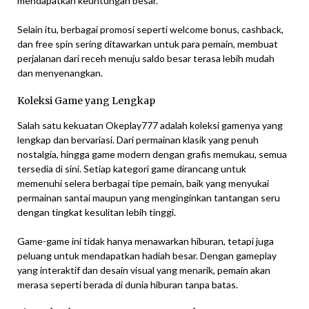
mendapatkan keuntungan besar.
Selain itu, berbagai promosi seperti welcome bonus, cashback,
dan free spin sering ditawarkan untuk para pemain, membuat
perjalanan dari receh menuju saldo besar terasa lebih mudah
dan menyenangkan.
Koleksi Game yang Lengkap
Salah satu kekuatan Okeplay777 adalah koleksi gamenya yang
lengkap dan bervariasi. Dari permainan klasik yang penuh
nostalgia, hingga game modern dengan grafis memukau, semua
tersedia di sini. Setiap kategori game dirancang untuk
memenuhi selera berbagai tipe pemain, baik yang menyukai
permainan santai maupun yang menginginkan tantangan seru
dengan tingkat kesulitan lebih tinggi.
Game-game ini tidak hanya menawarkan hiburan, tetapi juga
peluang untuk mendapatkan hadiah besar. Dengan gameplay
yang interaktif dan desain visual yang menarik, pemain akan
merasa seperti berada di dunia hiburan tanpa batas.