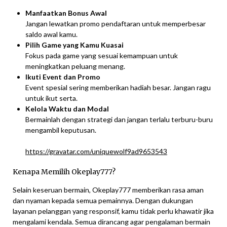
Manfaatkan Bonus Awal
Jangan lewatkan promo pendaftaran untuk memperbesar
saldo awal kamu.
Pilih Game yang Kamu Kuasai
Fokus pada game yang sesuai kemampuan untuk
meningkatkan peluang menang.
Ikuti Event dan Promo
Event spesial sering memberikan hadiah besar. Jangan ragu
untuk ikut serta.
Kelola Waktu dan Modal
Bermainlah dengan strategi dan jangan terlalu terburu-buru
mengambil keputusan.
https://gravatar.com/uniquewolf9ad9653543
Kenapa Memilih Okeplay777?
Selain keseruan bermain, Okeplay777 memberikan rasa aman
dan nyaman kepada semua pemainnya. Dengan dukungan
layanan pelanggan yang responsif, kamu tidak perlu khawatir jika
mengalami kendala. Semua dirancang agar pengalaman bermain