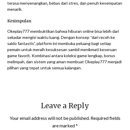
terasa menyenangkan, bebas dari stres, dan penuh kesempatan
menarik.
Kesimpulan
Okeplay777 membuktikan bahwa hiburan online bisa lebih dari
sekadar mengisi waktu luang. Dengan konsep “dari receh ke
saldo fantastis”, platform ini membuka peluang bagi setiap
pemain untuk meraih kesuksesan sambil menikmati keseruan
game favorit. Kombinasi antara koleksi game lengkap, bonus
melimpah, dan sistem yang aman membuat Okeplay777 menjadi
pilihan yang tepat untuk semua kalangan.
Leave a Reply
Your email address will not be published.
Required fields
are marked
*