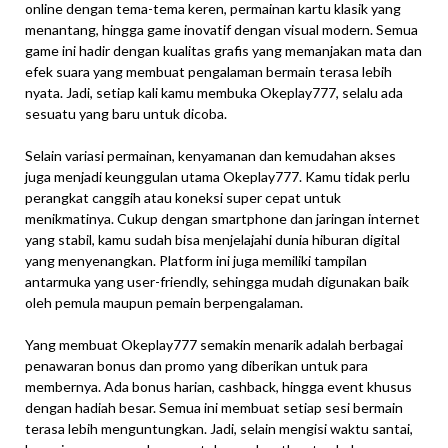
online dengan tema-tema keren, permainan kartu klasik yang
menantang, hingga game inovatif dengan visual modern. Semua
game ini hadir dengan kualitas grafis yang memanjakan mata dan
efek suara yang membuat pengalaman bermain terasa lebih
nyata. Jadi, setiap kali kamu membuka Okeplay777, selalu ada
sesuatu yang baru untuk dicoba.
Selain variasi permainan, kenyamanan dan kemudahan akses
juga menjadi keunggulan utama Okeplay777. Kamu tidak perlu
perangkat canggih atau koneksi super cepat untuk
menikmatinya. Cukup dengan smartphone dan jaringan internet
yang stabil, kamu sudah bisa menjelajahi dunia hiburan digital
yang menyenangkan. Platform ini juga memiliki tampilan
antarmuka yang user-friendly, sehingga mudah digunakan baik
oleh pemula maupun pemain berpengalaman.
Yang membuat Okeplay777 semakin menarik adalah berbagai
penawaran bonus dan promo yang diberikan untuk para
membernya. Ada bonus harian, cashback, hingga event khusus
dengan hadiah besar. Semua ini membuat setiap sesi bermain
terasa lebih menguntungkan. Jadi, selain mengisi waktu santai,