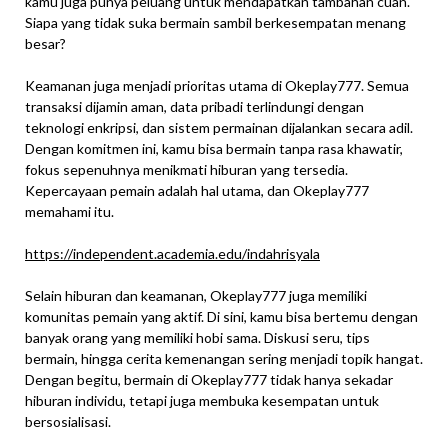
kamu juga punya peluang untuk mendapatkan tambahan cuan.
Siapa yang tidak suka bermain sambil berkesempatan menang
besar?
Keamanan juga menjadi prioritas utama di Okeplay777. Semua
transaksi dijamin aman, data pribadi terlindungi dengan
teknologi enkripsi, dan sistem permainan dijalankan secara adil.
Dengan komitmen ini, kamu bisa bermain tanpa rasa khawatir,
fokus sepenuhnya menikmati hiburan yang tersedia.
Kepercayaan pemain adalah hal utama, dan Okeplay777
memahami itu.
https://independent.academia.edu/indahrisyala
Selain hiburan dan keamanan, Okeplay777 juga memiliki
komunitas pemain yang aktif. Di sini, kamu bisa bertemu dengan
banyak orang yang memiliki hobi sama. Diskusi seru, tips
bermain, hingga cerita kemenangan sering menjadi topik hangat.
Dengan begitu, bermain di Okeplay777 tidak hanya sekadar
hiburan individu, tetapi juga membuka kesempatan untuk
bersosialisasi.